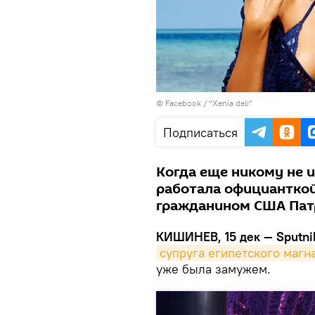
© Facebook /
"Xenia deli"
Подписаться
Когда еще никому не 
работала официанткой
гражданином США Патр
КИШИНЕВ, 15 дек — Sputni
супруга египетского магн
уже была замужем.