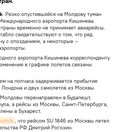
тран.
k
. Резко опустившийся на Молдову туман
 Международного аэропорта Кишинева.
 страны временно не принимает авиарейсы.
абло свидетельствуют о том, что ряд
ну с опозданием, а некоторые –
аэропорты.
одного аэропорта Кишинева корреспонденту
изменения в графике полетов связаны
ем на полчаса задерживается прибытие
 Лондона и двух самолетов из Москвы.
 Молдовы перенаправлен в Будапешт,
ула, а рейсы из Москвы, Санкт-Петербурга,
лены в Бухарест.
putnik
, что рейсом SU 1846 из Москвы летел
ельства РФ Дмитрий Рогозин.