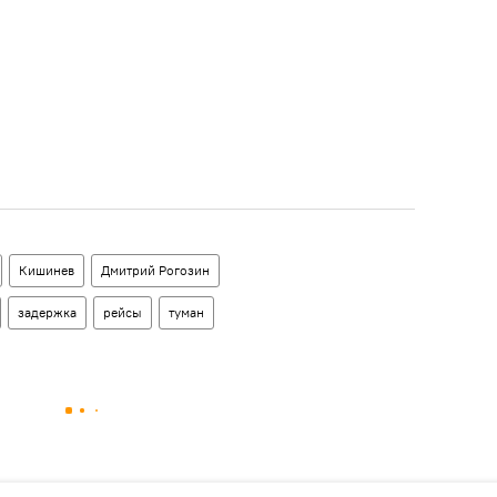
Кишинев
Дмитрий Рогозин
задержка
рейсы
туман