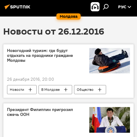
РУС
Молдова
Новости от 26.12.2016
Новогодний туризм: где будут
отдыхать на праздники граждане
Молдовы
26 декабря 2016, 20:00
Новости
В Молдове
Общество
Республика Молдова
Прасковья Кулева
отдых
туризм
Президент Филиппин пригрозил
сжечь ООН