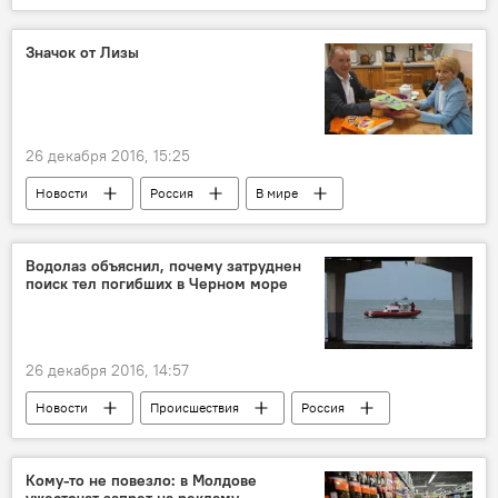
Румыния
Яссы
Рождество
жизнь
граница
контрабанда
Значок от Лизы
Европейский союз
26 декабря 2016, 15:25
Новости
Россия
В мире
Общество
Розберг
Доктор Лиза
помощь
соболезнования
хоспис
Водолаз объяснил, почему затруднен
поиск тел погибших в Черном море
26 декабря 2016, 14:57
Новости
Происшествия
Россия
В мире
Кому-то не повезло: в Молдове