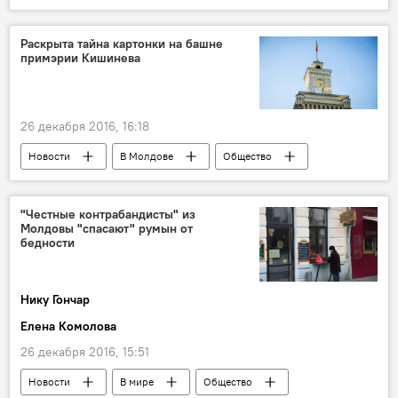
Сочи
Иосиф Кобзон
Ту-154
крушение самолета
Раскрыта тайна картонки на башне
примэрии Кишинева
Крушение самолета Ту-154 Минобороны РФ
26 декабря 2016, 16:18
Новости
В Молдове
Общество
Кишинев
Республика Молдова
Вадим Брынзанюк
здание
"Честные контрабандисты" из
Молдовы "спасают" румын от
разрушение
фасад
примэрия
бедности
Нику Гончар
Елена Комолова
26 декабря 2016, 15:51
Новости
В мире
Общество