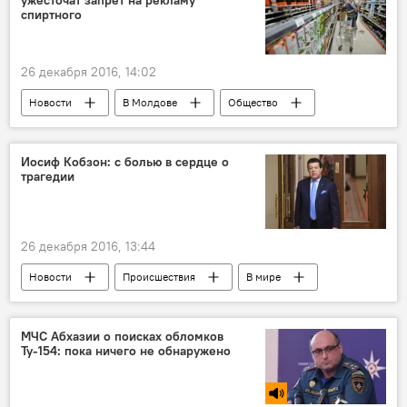
ужесточат запрет на рекламу
спиртного
26 декабря 2016, 14:02
Новости
В Молдове
Общество
Республика Молдова
Минздрав
поправки
алкоголь
пиво
Иосиф Кобзон: с болью в сердце о
трагедии
ужесточение
реклама
26 декабря 2016, 13:44
Новости
Происшествия
В мире
Иосиф Кобзон
Ту-154
крушение самолета
МЧС Абхазии о поисках обломков
Ту-154: пока ничего не обнаружено
Крушение самолета Ту-154 Минобороны РФ