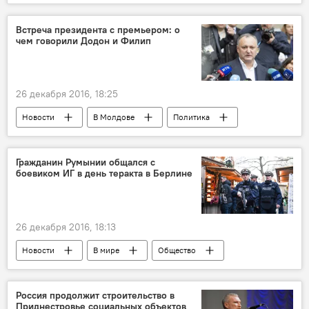
Буюканы
АО "Termoelectrica"
отопление
горячая вода
Встреча президента с премьером: о
чем говорили Додон и Филип
отключение
26 декабря 2016, 18:25
Новости
В Молдове
Политика
Республика Молдова
Игорь Додон
Павел Филип
встреча
обсуждение
Гражданин Румынии общался с
боевиком ИГ в день теракта в Берлине
26 декабря 2016, 18:13
Новости
В мире
Общество
Теракт в Берлине: хроника событий
Румыния
Берлин
Милан
Россия продолжит строительство в
Приднестровье социальных объектов