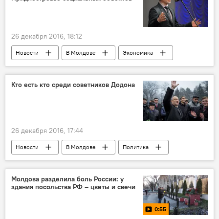
Лион
ИГ
заправка
террорист
подозрение
разговор
26 декабря 2016, 18:12
Новости
В Молдове
Экономика
Приднестровье
Республика Молдова
Журавлев
АНО
помощь
Кто есть кто среди советников Додона
26 декабря 2016, 17:44
Новости
В Молдове
Политика
Республика Молдова
Ион Чебан
Андрей Негуца
Елена Горелова
Молдова разделила боль России: у
здания посольства РФ – цветы и свечи
Руслан Флоча
Игорь Додон
Максим Лебединский
Василий Шова
0:55