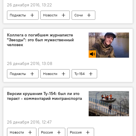
26 декабря 2016, 13:22
Подкасты
Новости
Сочи
Черное море
крушение самолета
Ту-154
Коллега о погибшем журналисте
"Звезды": это был мужественный
Крушение самолета Ту-154 Минобороны РФ
человек
26 декабря 2016, 13:08
Подкасты
Новости
Ту-154
крушение самолета
Версии крушения Ту-154: был ли это
теракт - комментарий минтранспорта
26 декабря 2016, 12:47
Новости
Россия
Россия