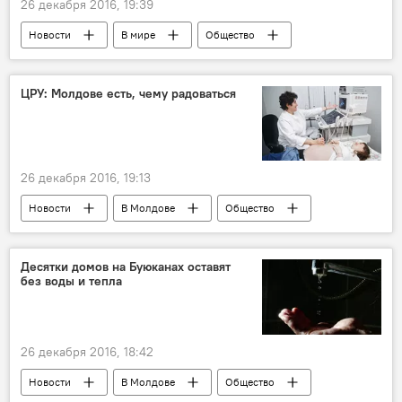
26 декабря 2016, 19:39
Новости
В мире
Общество
Филиппины
Дутерте
ООН
расследование
угрозы
ЦРУ: Молдове есть, чему радоваться
26 декабря 2016, 19:13
Новости
В Молдове
Общество
Республика Молдова
ЦРУ
рождаемость
смертность
Десятки домов на Буюканах оставят
без воды и тепла
26 декабря 2016, 18:42
Новости
В Молдове
Общество