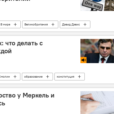
В мире
Великобритания
Дэвид Дэвис
законопроект
Парламент
: что делать с
ждой
Смолин
образование
конституция
ство у Меркель и
сь