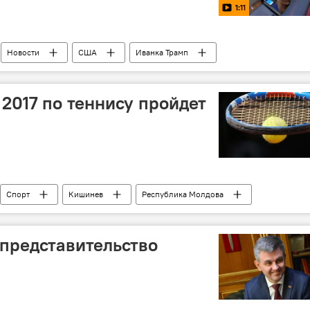
1:11
Новости
США
Иванка Трамп
2017 по теннису пройдет
Спорт
Кишинев
Республика Молдова
Кубок Федерации 2017
теннис
турнир
представительство