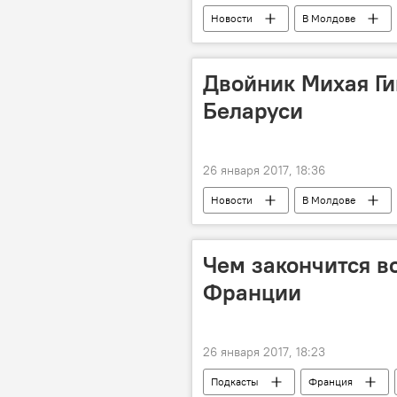
Новости
В Молдове
Дорин Киртоакэ
мусор
Двойник Михая Ги
Беларуси
26 января 2017, 18:36
Новости
В Молдове
Эстония
Михай Гимпу
Чем закончится в
Франции
26 января 2017, 18:23
Подкасты
Франция