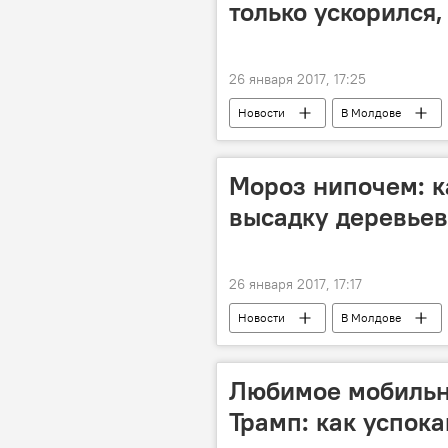
только ускорился,
26 января 2017, 17:25
Новости
В Молдове
поезд
снижение
Мороз нипочем: к
высадку деревьев
26 января 2017, 17:17
Новости
В Молдове
Владимир Гараба
Елиферий
деревья
вырубка
м
Любимое мобильн
Трамп: как успок