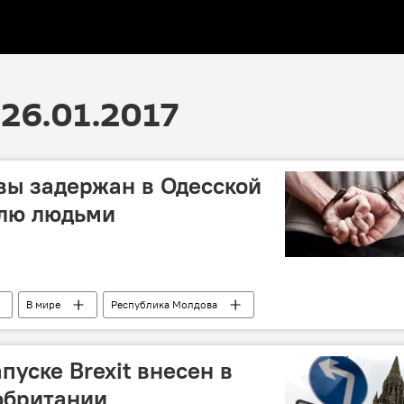
26.01.2017
вы задержан в Одесской
влю людьми
В мире
Республика Молдова
ие
граница
торговля людьми
пуске Brexit внесен в
обритании