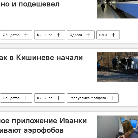
 но и подешевел
Общество
Кишинев
Одесса
цена
ак в Кишиневе начали
Общество
Кишинев
Республика Молдова
 Харуца
Зеленое хозяйство
скандал
ороз
ое приложение Иванки
аивают аэрофобов