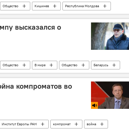
Общество
Кишинев
Республика Молдова
сугробы
либерал
мпу высказался о
Общество
В мире
Общество
Беларусь
опрос
картошка
ойна компроматов во
Институт Европы РАН
компромат
война