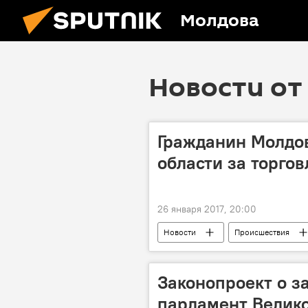
Молдова
Новости от 
Гражданин Молдо
области за торго
26 января 2017, 20:00
Новости
Происшествия
Одесская область
задержан
Законопроект о за
парламент Велик