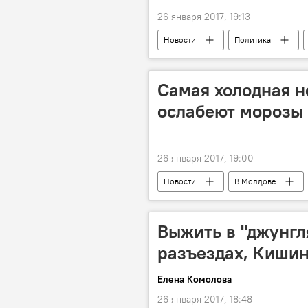
26 января 2017, 19:13
Новости
Политика
Шульц
выборы
ре
Ангела Меркель
опрос
Самая холодная н
ослабеют морозы
26 января 2017, 19:00
Новости
В Молдове
прогноз
температура
Выжить в "джунгля
разъездах, Кишин
Елена Комолова
26 января 2017, 18:48