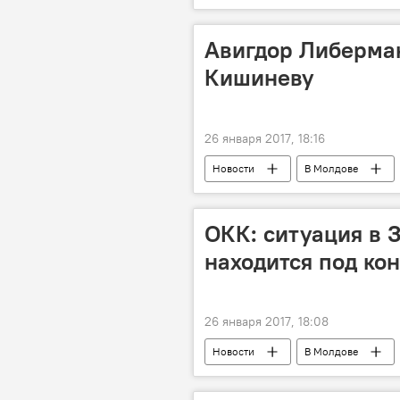
Авигдор Либерман
Кишиневу
26 января 2017, 18:16
Новости
В Молдове
Авигдор Либерман
ОКК: cитуация в 
находится под ко
26 января 2017, 18:08
Новости
В Молдове
Олег Беляков
ОКК