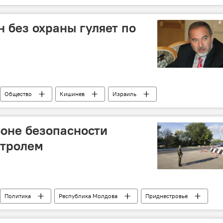
 без охраны гуляет по
Общество
Кишинев
Израиль
Зоне безопасности
нтролем
Политика
Республика Молдова
Приднестровье