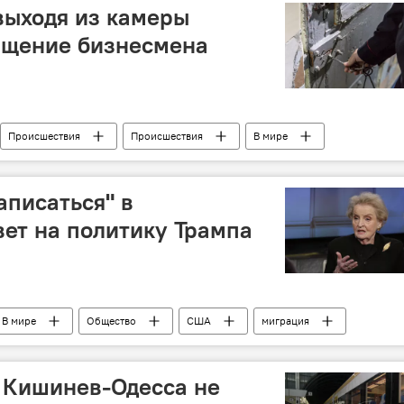
выходя из камеры
ищение бизнесмена
Происшествия
Происшествия
В мире
полиция
заключенный
похищение
аписаться" в
вет на политику Трампа
В мире
Общество
США
миграция
 Кишинев-Одесса не