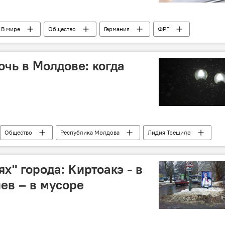
В мире
Общество
Германия
ФРГ
йтинг
кандидат
канцлер
шанс
очь в Молдове: когда
Общество
Республика Молдова
Лидия Трещило
холод
мороз
х" города: Киртоакэ - в
ев – в мусоре