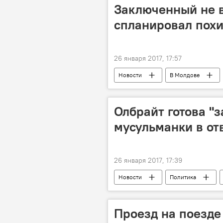
Заключенный не 
спланировал пох
26 января 2017, 17:57
Новости
В Молдове
Республика Молдова
план
бизнесмен
Олбрайт готова "з
мусульманки в от
26 января 2017, 17:39
Новости
Политика
стена
Дональд Трамп
Проезд на поезде