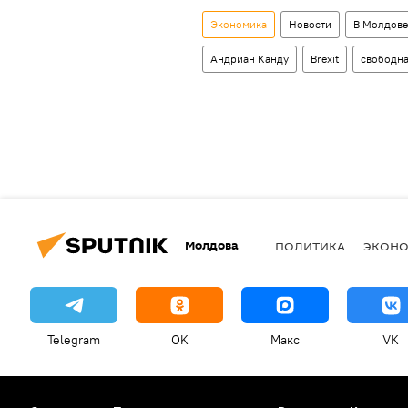
Экономика
Новости
В Молдове
Андриан Канду
Brexit
свободна
Молдова
ПОЛИТИКА
ЭКОН
Telegram
OK
Макс
VK