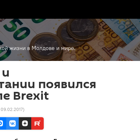
кой жизни в Молдове и мире.
 и
тании появился
е Brexit
3 09.02.2017
)