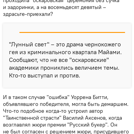
проходила "оскаровская" церемония без сучка
и задоринки, а на восемьдесят девятый –
здрасьте-приехали?
"Лунный свет" – это драма чернокожего
гея из криминального квартала Майами.
Сообщают, что не все "оскаровские"
академики прониклись величием темы.
Кто-то выступал и против.
И в таком случае "ошибка" Уоррена Битти,
объявлявшего победителя, могла быть демаршем.
Что-то подобное когда-то устроил автор
"Таинственной страсти" Василий Аксенов, когда
возглавлял жюри премии "Русский букер". Он
не был согласен с решением жюри, присудившего