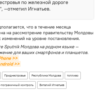
естровья по железной дороге
", —отметил Игнатьев.
полагается, что в течение месяца
ена на рассмотрение правительству Молдовы
 изменений на уровне постановления.
те Sputnik Молдова на родном языке —
жение для ваших смартфонов и планшетов.
Phone >>
ndroid >>
Приднестровье
Республика Молдова
топливо
-пограничный контроль
Виталий Игнатьев