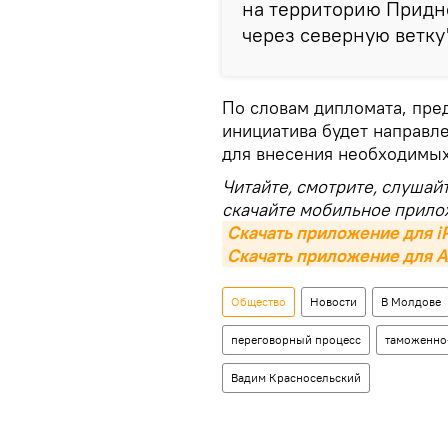
на территорию Придн
через северную ветку
По словам дипломата, пред
инициатива будет направл
для внесения необходимых
Читайте, смотрите, слушай
скачайте мобильное прило
Скачать приложение для i
Скачать приложение для A
Общество
Новости
В Молдове
переговорный процесс
таможенно
Вадим Красносельский