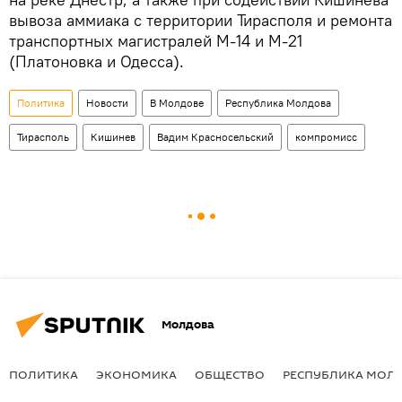
вывоза аммиака с территории Тирасполя и ремонта
транспортных магистралей М-14 и М-21
(Платоновка и Одесса).
Политика
Новости
В Молдове
Республика Молдова
Тирасполь
Кишинев
Вадим Красносельский
компромисс
Молдова
ПОЛИТИКА
ЭКОНОМИКА
ОБЩЕСТВО
РЕСПУБЛИКА МОЛ