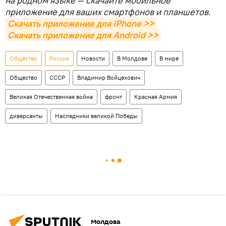
на родном языке — скачайте мобильное
приложение для ваших смартфонов и планшетов.
Скачать приложение для iPhone >>
Скачать приложение для Android >>
Общество
Россия
Новости
В Молдове
В мире
Общество
СССР
Владимир Войцехович
Великая Отечественная война
фронт
Красная Армия
диверсанты
Наследники великой Победы
Молдова