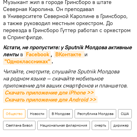
Музыкант жил в городе Гринсборо в штате
Северная Каролина. Он преподавал
в Университете Северной Каролине в Гринсборо,
а также руководил местным оркестром. До
переезда в Гринсборо Гуттер работал с оркестром
в Спрингфилде.
Кстати, не пропустите: у Sputnik Молдова активные
ленты
в
Facebook
,
ВКонтакте 
и
"Одноклассниках"
.
Читайте, смотрите, слушайте Sputnik Молдова
на родном языке — скачайте мобильное
приложение для ваших смартфонов и планшетов.
Скачать приложение для iPhone >>
Скачать приложение для Android >>
Общество
Новости
В Молдове
Республика Молдова
США
Светлана Бивол
Национальная филармония
смерть
дирижер