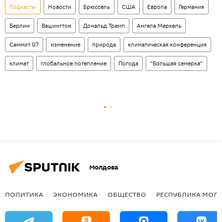
Подкасты
Новости
Брюссель
США
Европа
Германия
Берлин
Вашингтон
Дональд Трамп
Ангела Меркель
Саммит G7
изменение
природа
климатическая конференция
климат
глобальное потепление
Погода
"Большая семерка"
Молдова
ПОЛИТИКА
ЭКОНОМИКА
ОБЩЕСТВО
РЕСПУБЛИКА МОЛ