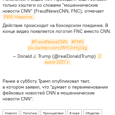
только хэштеги со словами "мошеннические
новости CNN" (FraudNewsCNN, FNC), отмечает
РИА Новости.
Действие происходит на боксерском поединке. В
конце видео появляется логотип FNC вместо CNN.
#FraudNewsCNN
#FNN
pic.twitter.com/WYUnHjjUjg
— Donald J. Trump (@realDonaldTrump)
2 
июля 2017 г.
Ранее в субботу Трамп опубликовал твит,
в котором заявил, что "думает о переименовании
фейковых новостей CNN в мошеннические
новости CNN".
Новости
Политика
Происшествия
В мире
Общество