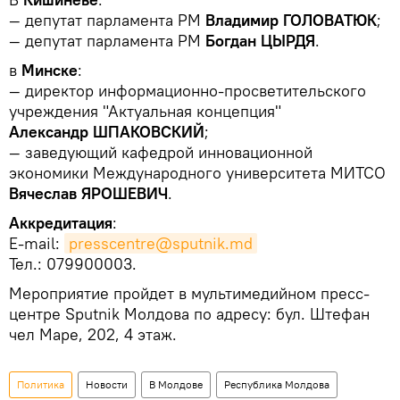
— депутат парламента РМ
Владимир ГОЛОВАТЮК
;
— депутат парламента РМ
Богдан ЦЫРДЯ
.
в
Минске
:
— директор информационно-просветительского
учреждения "Актуальная концепция"
Александр ШПАКОВСКИЙ
;
— заведующий кафедрой инновационной
экономики Международного университета МИТСО
Вячеслав ЯРОШЕВИЧ
.
Аккредитация
:
E-mail:
presscentre@sputnik.md
Тел.: 079900003.
Мероприятие пройдет в мультимедийном пресс-
центре Sputnik Молдова по адресу: бул. Штефан
чел Маре, 202, 4 этаж.
Политика
Новости
В Молдове
Республика Молдова