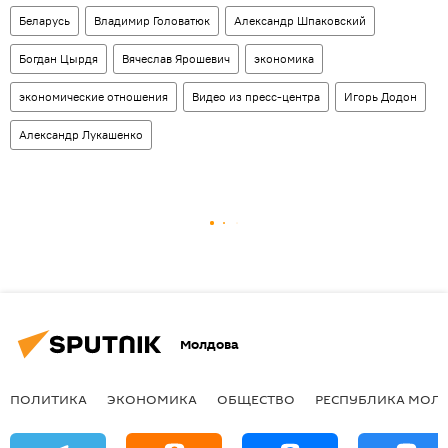
Беларусь
Владимир Головатюк
Александр Шпаковский
Богдан Цырдя
Вячеслав Ярошевич
экономика
экономические отношения
Видео из пресс-центра
Игорь Додон
Александр Лукашенко
Молдова
ПОЛИТИКА
ЭКОНОМИКА
ОБЩЕСТВО
РЕСПУБЛИКА МОЛ