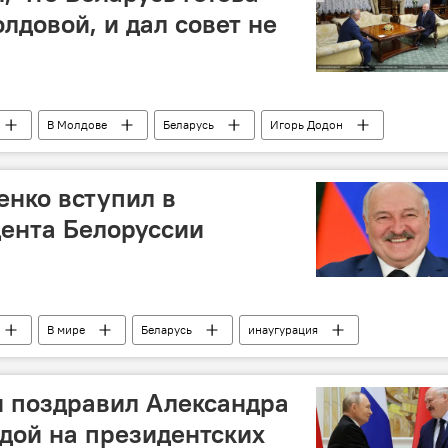
лдовой, и дал совет не
В Молдове
Беларусь
Игорь Додон
нко вступил в
ента Белоруссии
В мире
Беларусь
инаугурация
и поздравил Александра
дой на президентских