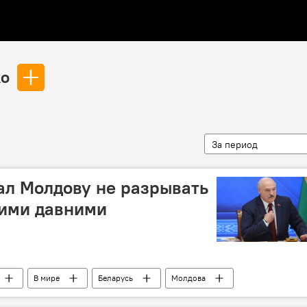
ко
За период
ал Молдову не разрывать
оими давними
В мире
Беларусь
Молдова