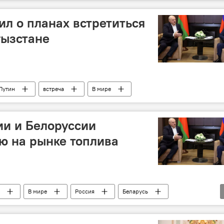
л о планах встретиться
гызстане
Путин
встреча
В мире
ии и Белоруссии
ю на рынке топлива
В мире
Россия
Беларусь