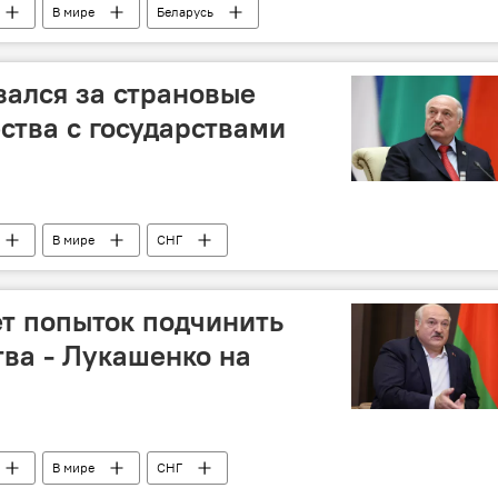
В мире
Беларусь
ался за страновые
ства с государствами
В мире
СНГ
ет попыток подчинить
ва - Лукашенко на
В мире
СНГ