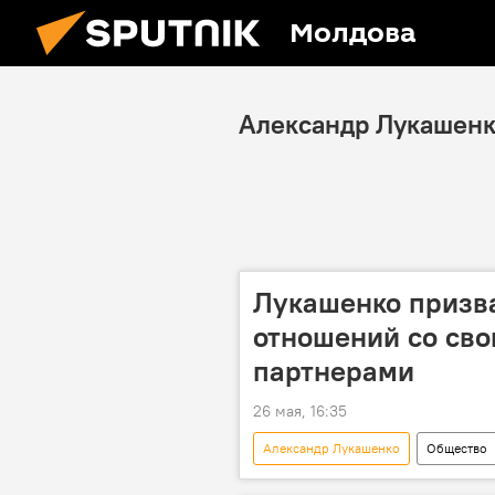
Молдова
Александр Лукашен
Лукашенко призв
отношений со св
партнерами
26 мая, 16:35
Александр Лукашенко
Общество