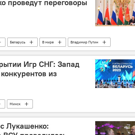
ко проведут переговоры
Беларусь
В мире
Владимир Путин
рытии Игр СНГ: Запад
 конкурентов из
Минск
 с Лукашенко: