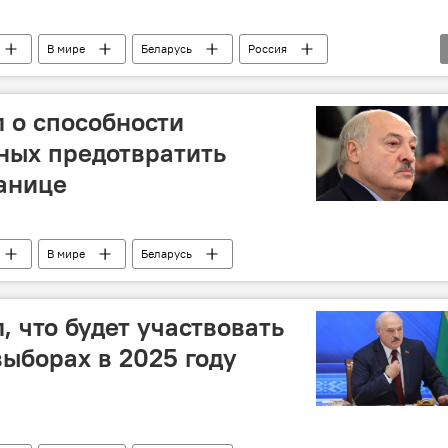
В мире
Беларусь
Россия
 о способности
ных предотвратить
анице
В мире
Беларусь
, что будет участвовать
выборах в 2025 году