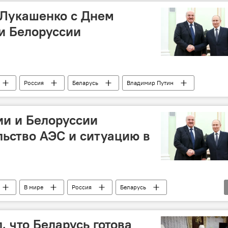
 Лукашенко с Днем
и Белоруссии
Россия
Беларусь
Владимир Путин
ии и Белоруссии
льство АЭС и ситуацию в
В мире
Россия
Беларусь
, что Беларусь готова