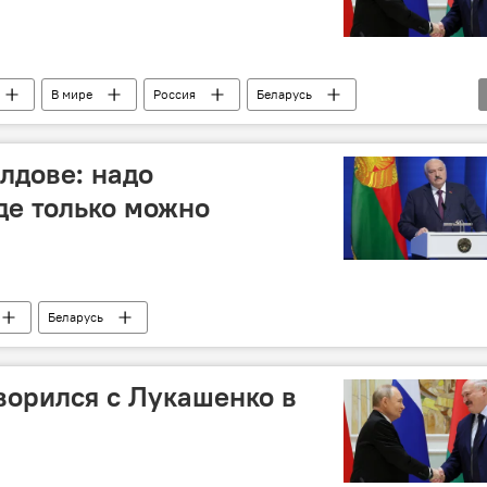
В мире
Россия
Беларусь
лдове: надо
де только можно
Беларусь
ворился с Лукашенко в