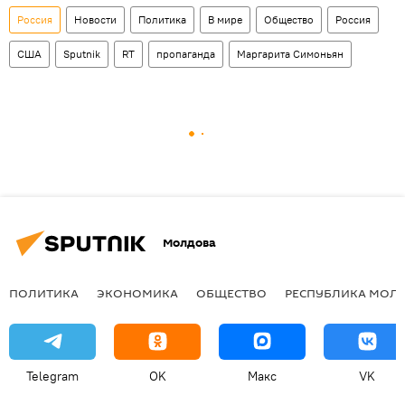
Россия
Новости
Политика
В мире
Общество
Россия
США
Sputnik
RT
пропаганда
Маргарита Симоньян
Молдова
ПОЛИТИКА
ЭКОНОМИКА
ОБЩЕСТВО
РЕСПУБЛИКА МОЛ
Telegram
OK
Макс
VK