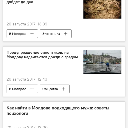
дойдет до дна
20 августа 2017, 13:39
В Молдове
Экономика
Виорел Гырбу
прогноз
молдавский лей
доллары США
Предупреждение синоптиков: на
Молдову надвигаются дожди с градом
20 августа 2017, 12:43
В Молдове
Общество
похолодание
дожди
грозы
град
Погода
Как найти в Молдове подходящего мужа: советы
психолога
20 августа 2017, 12:00