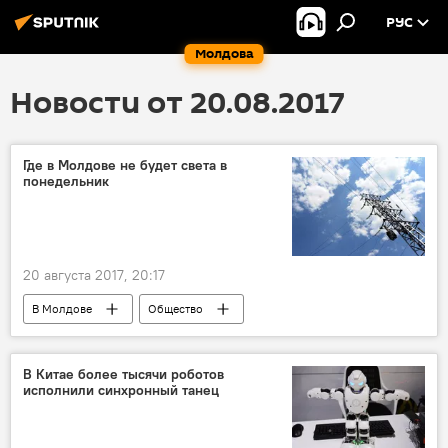
РУС
Молдова
Новости от 20.08.2017
Где в Молдове не будет света в
понедельник
20 августа 2017, 20:17
В Молдове
Общество
Red Union Fenosa
отключение электроэнергии
В Китае более тысячи роботов
исполнили синхронный танец