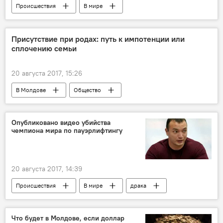
Происшествия
В мире
военный конфликт в Сирии
обстрел
международная выставка
Присутствие при родах: путь к импотенции или
сплочению семьи
20 августа 2017, 15:26
В Молдове
Общество
Адриан Садовник
Родика Комендант
мифы
партнерские роды
Опубликовано видео убийства
чемпиона мира по пауэрлифтингу
20 августа 2017, 14:39
Происшествия
В мире
драка
убийство
Что будет в Молдове, если доллар