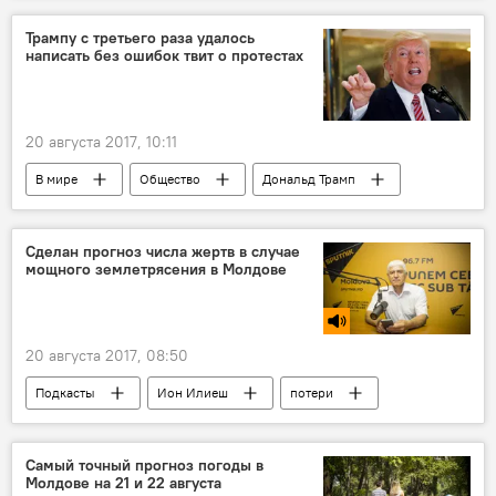
Трампу с третьего раза удалось
написать без ошибок твит о протестах
20 августа 2017, 10:11
В мире
Общество
Дональд Трамп
твиттер
Сделан прогноз числа жертв в случае
мощного землетрясения в Молдове
20 августа 2017, 08:50
Подкасты
Ион Илиеш
потери
разрушения
разрушительное землетрясение
Самый точный прогноз погоды в
Молдове на 21 и 22 августа