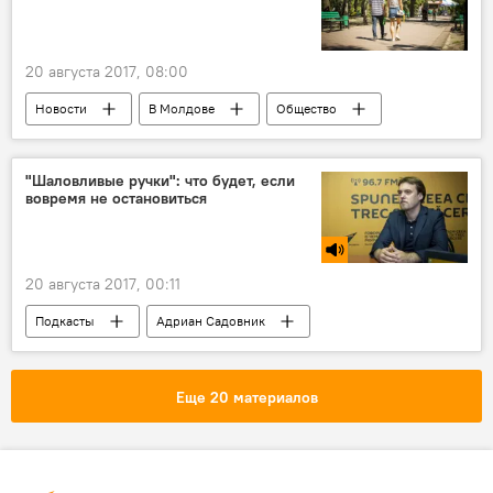
20 августа 2017, 08:00
Новости
В Молдове
Общество
Республика Молдова
прогноз
лето
жара
приметы
"Шаловливые ручки": что будет, если
вовремя не остановиться
традиции
Август
Государственная гидрометеорологическая служба Молдовы
Погода
20 августа 2017, 00:11
Подкасты
Адриан Садовник
сексолог
половая жизнь
интимная жизнь
Еще 20 материалов