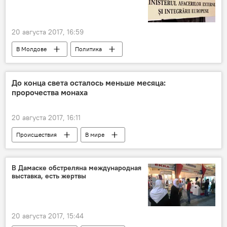
20 августа 2017, 16:59
В Молдове
Политика
предупреждение
МИДЕИ
До конца света осталось меньше месяца:
пророчества монаха
20 августа 2017, 16:11
Происшествия
В мире
Андрей Тюняев
ядерная война
пророчества
катаклизмы
Погода
В Дамаске обстреляна международная
выставка, есть жертвы
20 августа 2017, 15:44