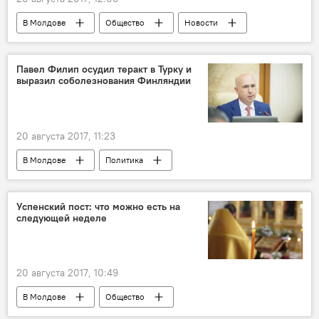
В Молдове
Общество
Новости
Людмила Семина-Гицу
семья
семейные отношения
супружество
Павел Филип осудил теракт в Турку и
выразил соболезнования Финляндии
20 августа 2017, 11:23
В Молдове
Политика
Павел Филип
соболезнования
Финляндия
Успенский пост: что можно есть на
следующей неделе
20 августа 2017, 10:49
В Молдове
Общество
что можно есть
Успенский пост