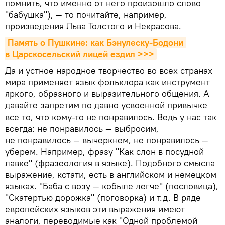
помнить, что именно от него произошло слово
"бабушка"), — то почитайте, например,
произведения Льва Толстого и Некрасова.
Память о Пушкине: как Бэнулеску-Бодони 
в Царскосельский лицей ездил >>>
Да и устное народное творчество во всех странах
мира применяет язык фольклора как инструмент
яркого, образного и выразительного общения. А
давайте запретим по давно усвоенной привычке
все то, что кому-то не понравилось. Ведь у нас так
всегда: не понравилось — выбросим,
не понравилось — вычеркнем, не понравилось —
уберем. Например, фразу "Как слон в посудной
лавке" (фразеология в языке). Подобного смысла
выражение, кстати, есть в английском и немецком
языках. "Баба с возу — кобыле легче" (пословица),
"Скатертью дорожка" (поговорка) и т.д. В ряде
европейских языков эти выражения имеют
аналоги, переводимые как "Одной проблемой