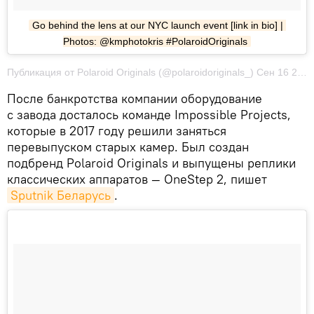
Go behind the lens at our NYC launch event [link in bio] | 
Photos: @kmphotokris #PolaroidOriginals
Публикация от Polaroid Originals (@polaroidoriginals_) Сен 16 2017 в 3:00 PDT
После банкротства компании оборудование
с завода досталось команде Impossible Projects,
которые в 2017 году решили заняться
перевыпуском старых камер. Был создан
подбренд Polaroid Originals и выпущены реплики
классических аппаратов — OneStep 2, пишет
Sputnik Беларусь
.