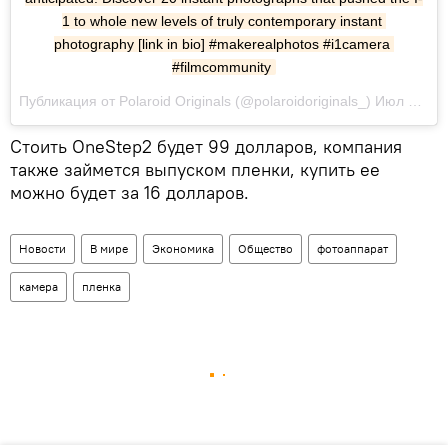
1 to whole new levels of truly contemporary instant 
photography [link in bio] #makerealphotos #i1camera 
#filmcommunity
Публикация от Polaroid Originals (@polaroidoriginals_) Июл 6 2017 в 1:48 PDT
Стоить OneStep2 будет 99 долларов, компания
также займется выпуском пленки, купить ее
можно будет за 16 долларов.
Новости
В мире
Экономика
Общество
фотоаппарат
камера
пленка