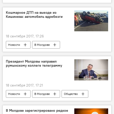
Россия
Республика Молдова
митрополит кишиневский и вся Молдовы Владимир
Кошмарное ДТП на выезде из
Кишинева: автомобиль вдребезги
священники
Футбол
18 сентября 2017, 17:26
Новости
В Молдове
Происшествия
Кишинев
Ставчены
авария
ДТП
водитель
Президент Молдовы направил
румынскому коллеге телеграмму
18 сентября 2017, 17:21
Новости
В Молдове
Общество
Румыния
Республика Молдова
Игорь Додон
Клаус Йоханнис
В Молдове зарегистрировано редкое