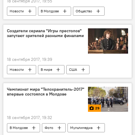
18 сентября 2017, 19:55
Новости
В Молдове
Общество
Республика Молдова
зарплата
прожиточный минимум
пенсия
Создатели сериала "Игры престолов"
запутают зрителей разными финалами
статистика
18 сентября 2017, 19:39
Новости
В мире
США
НВО
финал
сериал
восьмой сезон
Культура
Чемпионат мира "Телохранитель-2017"
впервые состоялся в Молдове
29
18 сентября 2017, 19:32
В Молдове
Фото
Мультимедиа