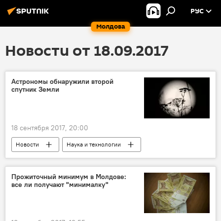
РУС
Молдова
Новости от 18.09.2017
Астрономы обнаружили второй
спутник Земли
18 сентября 2017, 20:00
Новости
Наука и технологии
В мире
астероид
спутник
Земля
Прожиточный минимум в Молдове:
все ли получают "минималку"