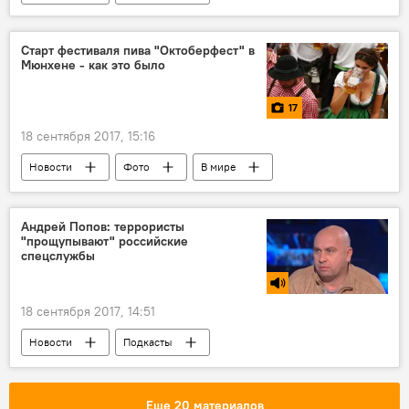
Сказано в эфире
Республика Молдова
депозиты
банки Молдовы
Старт фестиваля пива "Октоберфест" в
Мюнхене - как это было
17
18 сентября 2017, 15:16
Новости
Фото
В мире
Мультимедиа
Мюнхен
"Октоберфест"
Андрей Попов: террористы
"прощупывают" российские
спецслужбы
18 сентября 2017, 14:51
Новости
Подкасты
Сказано в эфире
Россия
эвакуация
звонки
террор
Еще 20 материалов