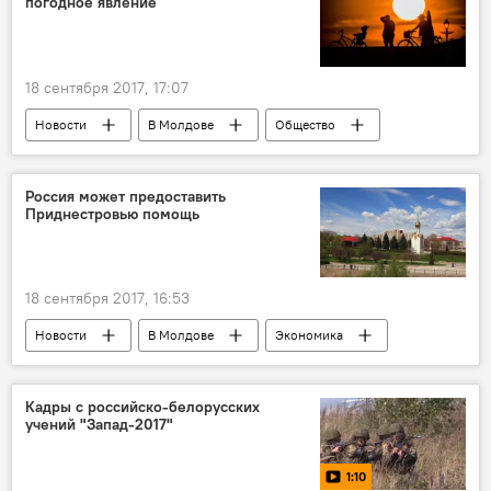
погодное явление
ураган
трагедия
соболезнования
стихия
18 сентября 2017, 17:07
Новости
В Молдове
Общество
Республика Молдова
сентябрь
температура воздуха
Россия может предоставить
Приднестровью помощь
Государственная гидрометеорологическая служба Молдовы
Погода
18 сентября 2017, 16:53
Новости
В Молдове
Экономика
Политика
Приднестровье
Россия
Республика Молдова
Мартынов
Кадры с российско-белорусских
учений "Запад-2017"
правительство
Госдума
помощь
кредит
аудит
1:10