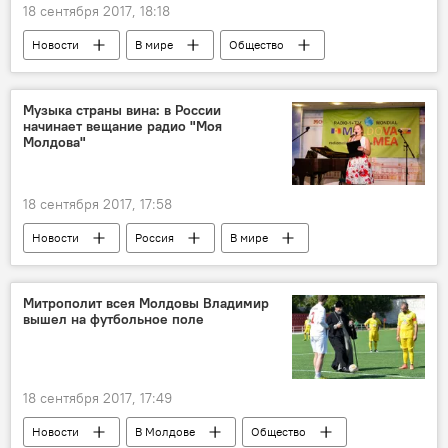
18 сентября 2017, 18:18
Новости
В мире
Общество
ФРГ
альбом
распад
Культура
Музыка страны вина: в России
начинает вещание радио "Моя
Молдова"
18 сентября 2017, 17:58
Новости
Россия
В мире
Общество
вещание
Подкасты
Митрополит всея Молдовы Владимир
вышел на футбольное поле
18 сентября 2017, 17:49
Новости
В Молдове
Общество