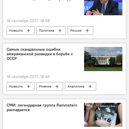
18 сентября 2017, 18:58
Новости
Политика
Россия
В мире
Слуцкий
Госдума
ООН
проект
реформа
Самые скандальные ошибки
американской разведки в борьбе с
однополярный мир
СССР
18 сентября 2017, 18:45
Новости
Мнение
Аналитика
СССР
Пентагон
ЦРУ
разведка
возможность
крах
СМИ: легендарная группа Rammstein
распадается
военная угроза