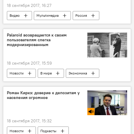
Вадим Красносельский
18 сентября 2017, 16:27
Видео
Мультимедиа
Россия
Беларусь
Запад-2017
учения
Palaroid возвращается к своим
пользователям слегка
модернизированным
18 сентября 2017, 15:59
Новости
В мире
Экономика
Общество
фотоаппарат
камера
пленка
Роман Киркэ: доверие к депозитам у
населения огромное
18 сентября 2017, 15:32
Новости
Подкасты