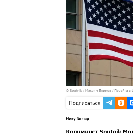
© Sputnik / Максим Блинов
/
Перейти в 
Подписаться
Нику Гончар
Колумнист Sputnik Мо