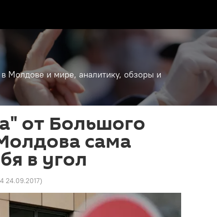
 в Молдове и мире, аналитику, обзоры и
а" от Большого
 Молдова сама
бя в угол
4 24.09.2017
)