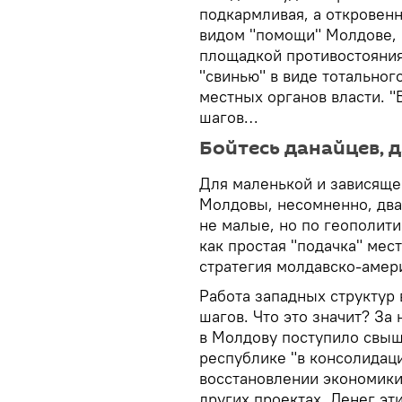
подкармливая, а откровенн
видом "помощи" Молдове, 
площадкой противостояния
"свинью" в виде тотально
местных органов власти. "
шагов…
Бойтесь данайцев, 
Для маленькой и зависяще
Молдовы, несомненно, два
не малые, но по геополит
как простая "подачка" мес
стратегия молдавско-амер
Работа западных структур
шагов. Что это значит? За
в Молдову поступило свы
республике "в консолидаци
восстановлении экономики"
других проектах. Денег эти