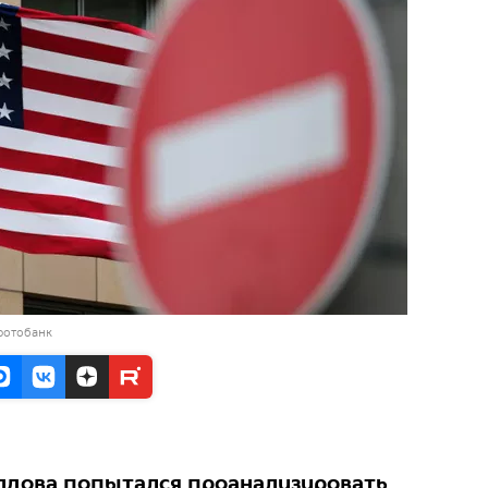
фотобанк
лдова попытался проанализировать