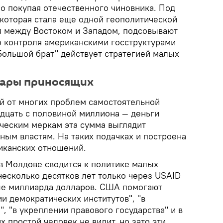
о покупая отечественного чиновника. Под
которая стала еще одной геополитической
 между Востоком и Западом, подсовывают
го контроля американскими госструктурами
Большой брат" действует стратегией малых
дары приносящих
й от многих проблем самостоятельной
дцать с половиной миллиона — деньги
ическим меркам эта сумма выглядит
тным властям. На таких подачках и построена
иканских отношений.
 в Молдове сводится к политике малых
 несколько десятков лет только через USAID
ше миллиарда долларов. США помогают
и демократических институтов", "в
, "в укреплении правового государства" и в
х простой человек не видит, но зато эти