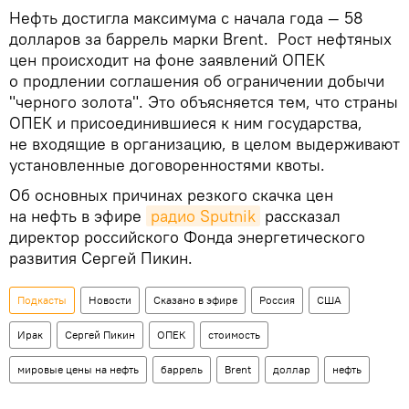
Нефть достигла максимума с начала года — 58
долларов за баррель марки Brent. Рост нефтяных
цен происходит на фоне заявлений ОПЕК
о продлении соглашения об ограничении добычи
"черного золота". Это объясняется тем, что страны
ОПЕК и присоединившиеся к ним государства,
не входящие в организацию, в целом выдерживают
установленные договоренностями квоты.
Об основных причинах резкого скачка цен
на нефть в эфире
радио Sputnik
рассказал
директор российского Фонда энергетического
развития Сергей Пикин.
Подкасты
Новости
Сказано в эфире
Россия
США
Ирак
Сергей Пикин
ОПЕК
стоимость
мировые цены на нефть
баррель
Brent
доллар
нефть