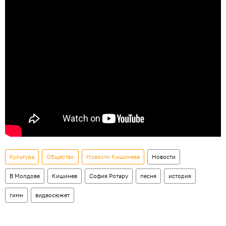
Культура
Общество
Новости Кишинева
Новости
В Молдове
Кишинев
София Ротару
песня
история
гимн
видеосюжет