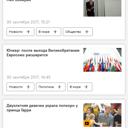
Новости Кишинева
30 сентября 2017, 15:21
Новости
В мире
Общество
Лео Бокерия
сердце
советы
Юнкер: после выхода Великобритании
Евросоюз расширится
30 сентября 2017, 14:45
Новости
Политика
В мире
Общество
Европа
Жан-Клод Юнкер
саммит ЕС
Двухлетняя девочка украла попкорн у
принца Гарри
расширение
Brexit