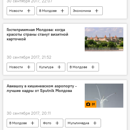
30 сентября 2017, 22:07
Новости
В Молдове
Экономика
Общество
Республика Молдова
Кодру
инвестиции
электричество
Гостеприимная Молдова: когда
красоты страны станут визитной
экономия
карточкой
30 сентября 2017, 21:52
Новости
Культура
В Молдове
Общество
Россия
Республика Молдова
Мухаметшин
Авиашоу в кишиневском аэропорту -
лучшие кадры от Sputnik Молдова
туризм
достопримечательности
Узнай Молдову!
Игорь Додон
31
30 сентября 2017, 20:11
В Молдове
Фото
Мультимедиа