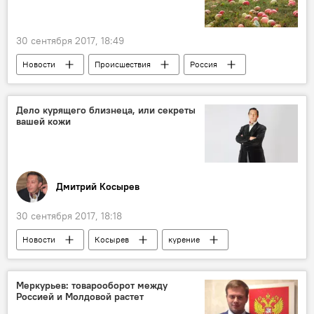
30 сентября 2017, 18:49
Новости
Происшествия
Россия
В мире
Россия
Республика Молдова
Польша
Дело курящего близнеца, или секреты
вашей кожи
яблоки
Дмитрий Косырев
30 сентября 2017, 18:18
Новости
Косырев
курение
вред
кожа
Меркурьев: товарооборот между
Россией и Молдовой растет