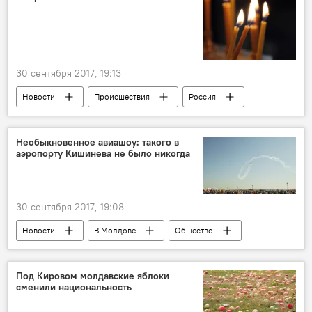
30 сентября 2017, 19:13
Новости
Происшествия
Россия
В мире
Общество
Россия
писатель
поэт
КВН
умер
Необыкновенное авиашоу: такого в
аэропорту Кишинева не было никогда
30 сентября 2017, 19:08
Новости
В Молдове
Общество
Республика Молдова
Международный аэропорт Кишинева
Под Кировом молдавские яблоки
сменили национальность
самолеты
авиация