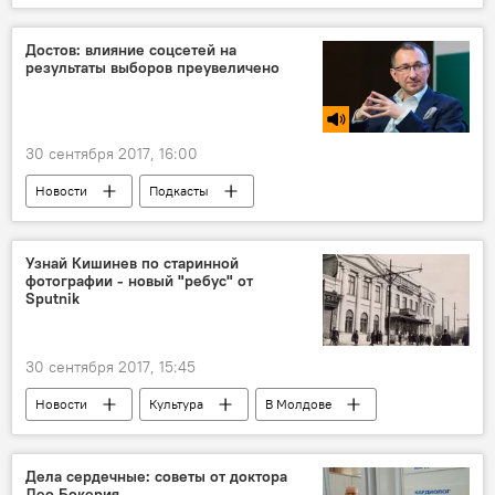
Общество
Кишинев
София Ротару
песня
история
гимн
Достов: влияние соцсетей на
результаты выборов преувеличено
видеосюжет
Новости Кишинева
30 сентября 2017, 16:00
Новости
Подкасты
Сказано в эфире
Россия
США
Москва
Вашингтон
Дональд Трамп
Узнай Кишинев по старинной
фотографии - новый "ребус" от
Марк Цукерберг
Виктор Достов
Sputnik
соцсети
влияние
выборы
30 сентября 2017, 15:45
Новости
Культура
В Молдове
Общество
Кишинев
конкурс
история
фотография
Дела сердечные: советы от доктора
Лео Бокерия