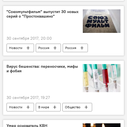
Кишинев
авиашоу
Аэропорт
"Союзмультфильм" выпустит 30 новых
серий о "Простоквашино"
30 сентября 2017, 20:00
Новости
Россия
Россия
презентация
Простоквашино
Союзмульфильм
Вирус бешенства: переносчики, мифы
и фобия
30 сентября 2017, 19:27
Новости
В мире
Общество
Абхазия
гибель
заболевание
ветеринар
бешенство
избежать
Умер основатель КВН