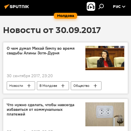
РУС
Молдова
Новости от 30.09.2017
О чем думал Михай Гимпу во время
свадьбы Алины Зотя-Дурня
30 сентября 2017, 23:20
Новости
В Молдове
Общество
Республика Молдова
Михай Гимпу
Алина Зотя
Влад Дурня
свадьба
Что нужно сделать, чтобы навсегда
избавиться от коммунальных
либералы
мысли
платежей