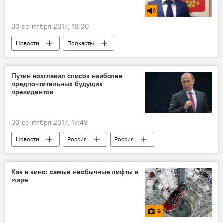
30 сентября 2017, 18:00
Новости
Подкасты
Сказано в эфире
Кишинев
Россия
Республика Молдова
Илья Меркурьев
Путин возглавил список наиболее
предпочтительных будущих
"EXPO-RUSSIA MOLDOVA 2017"
президентов
сотрудничество
выставка
30 сентября 2017, 17:49
Новости
Россия
Россия
Зюганов
Жириновский
опрос
лидер
Владимир Путин
Как в кино: самые необычные лифты в
мире
6