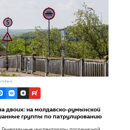
отобанк
на двоих: на молдавско-румынской
ешанные группы по патрулированию
.
Генеральные инспектораты пограничной