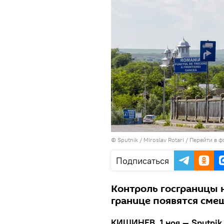
© Sputnik / Miroslav Rotari
/
Перейти в ф
Подписаться
Контроль госграницы 
границе появятся см
КИШИНЕВ, 1 ноя — Sputnik