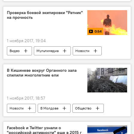
Республика Молдова
предупреждение
телефонное мошенничество
Проверка боевой экипировки "Ратник"
на прочность
0:54
1 ноября 2017, 19:04
Видео
Мультимедиа
Новости
форма
испытания
В Кишиневе вокруг Органного зала
спилили многолетние ели
1 ноября 2017, 18:57
Новости
В Молдове
Общество
Происшествия
Кишинев
Органный зал
ремонт
деревья
Facebook и Twitter узнали о
"российской активности" еще в 2015 г