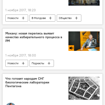
1 ноября 2017, 18:23
Новости
В Молдове
Общество
Кишинев
мэрия
светофор
перекресток
Мокану: новая перепись выявит
качество избирательного процесса в
РМ
1 ноября 2017, 18:00
Новости
Подкасты
Сказано в эфире
Виктор Мокану
подготовка
перепись населения
Что готовят народам СНГ
биологические лаборатории
статистика
Павел Филип
Пентагона
правительство