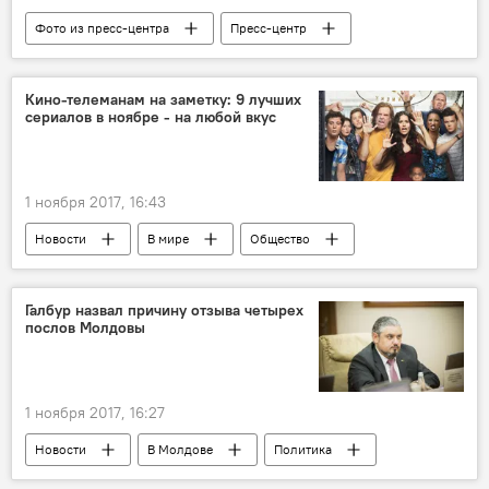
твит
Фото из пресс-центра
Пресс-центр
Преследование Sputnik и RT в США и Европе
Кино-телеманам на заметку: 9 лучших
сериалов в ноябре - на любой вкус
1 ноября 2017, 16:43
Новости
В мире
Общество
сериал
фильм
сериал
новинки
Культура
Галбур назвал причину отзыва четырех
послов Молдовы
1 ноября 2017, 16:27
Новости
В Молдове
Политика
Республика Молдова
Андрей Галбур