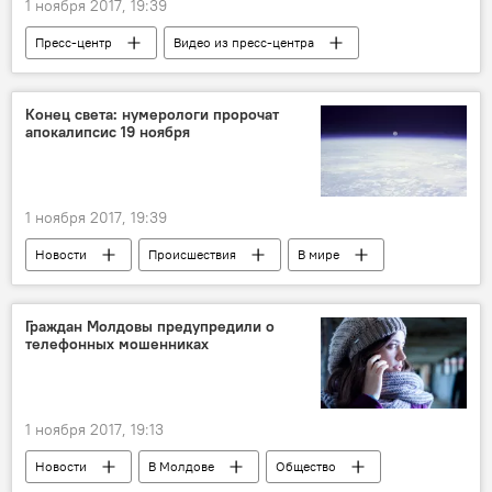
1 ноября 2017, 19:39
Пресс-центр
Видео из пресс-центра
Конец света: нумерологи пророчат
апокалипсис 19 ноября
1 ноября 2017, 19:39
Новости
Происшествия
В мире
Общество
конец света
апокалипсис
нумерологи
Граждан Молдовы предупредили о
телефонных мошенниках
пророчество
Земля
1 ноября 2017, 19:13
Новости
В Молдове
Общество