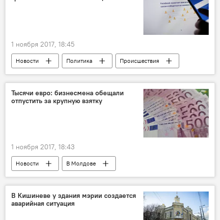
ели
1 ноября 2017, 18:45
Новости
Политика
Происшествия
В мире
Общество
США
Facebook
Twitter
расследование
Тысячи евро: бизнесмена обещали
отпустить за крупную взятку
соцсети
2015
вмешательство
1 ноября 2017, 18:43
Новости
В Молдове
Происшествия
Республика Молдова
НАЦ
арест
полиция
В Кишиневе у здания мэрии создается
аварийная ситуация
взятка