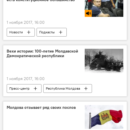
1 ноября 2017, 16:00
Новости
Подкасты
Сказано в эфире
Сергей Манастырлы
изменение
Конституция
статья
Вехи истории: 100-летие Молдавской
Демократической республики
язык
1 ноября 2017, 16:00
Пресс-центр
Республика Молдова
Виктор Степанюк
Молдавская Демократическая Республика
Молдова отзывает ряд своих послов