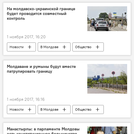
правительство
МИДЕИ
послы
На молдавско-украинской границе
будет проводится совместный
отзыв
причина
контроль
1 ноября 2017, 16:20
Новости
В Молдове
Общество
Украина
Республика Молдова
правительство
соглашение
КПП
Молдаване и румыны будут вместе
патрулировать границу
совместный контроль
1 ноября 2017, 16:16
Новости
В Молдове
Общество
Румыния
Республика Молдова
граница
Манастырлы: в парламенте Молдовы
есть конституционное большинство