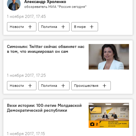
Александр Хроленко
обозреватель МИА "Россия сегодня"
1 ноября 2017, 17:45
Новости
Политика
В мире
США
Пентагон
биоматериал
спецслужбы
биологическая война
Симоньян: Twitter сейчас обвиняет нас
в том, что инициировал он сам
1 ноября 2017, 17:25
Новости
Политика
Происшествия
Россия
В мире
Общество
Россия
США
Хиллари Клинтон
Вехи истории: 100-летие Молдавской
Демократической республики
Маргарита Симоньян
Sputnik
МИА "Россия сегодня"
Twitter
RT
2
обвинения
соцсеть
реклама
1 ноября 2017, 17:15