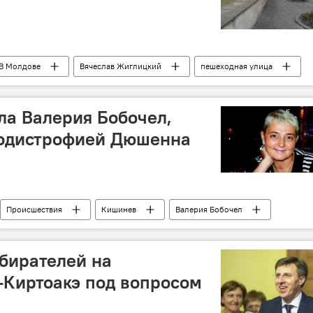
В Молдове
Вячеслав Жиглицкий
пешеходная улица
ева
а Валерия Бобочел,
иодистрофией Дюшенна
Происшествия
Кишинев
Валерия Бобочел
збирателей на
-Киртоакэ под вопросом