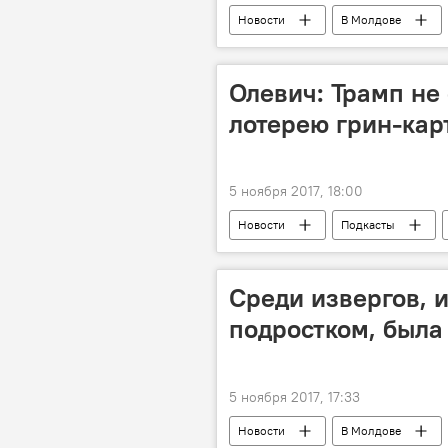
Новости
В Молдове
государственный язык
Конс
референдум
Олевич: Трамп не
лотерею грин-кар
5 ноября 2017, 18:00
Новости
Подкасты
США
теракт
Среди извергов, 
подростком, была
5 ноября 2017, 17:33
Новости
В Молдове