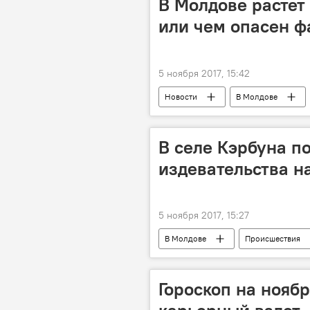
В Молдове растет 
или чем опасен ф
5 ноября 2017, 15:42
Новости
В Молдове
Луминица Сувейкэ
Центр о
зависимость
сахар
В селе Кэрбуна п
фаст-фуд
сердечно-сосудис
издевательства н
5 ноября 2017, 15:27
В Молдове
Происшествия
преступление
Видео
Гороскоп на ноябр