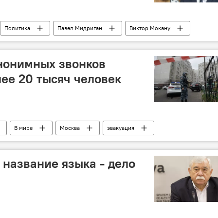
Политика
Павел Мидриган
Виктор Мокану
 Киртоакэ
нонимных звонков
ее 20 тысяч человек
В мире
Москва
эвакуация
 название языка - дело