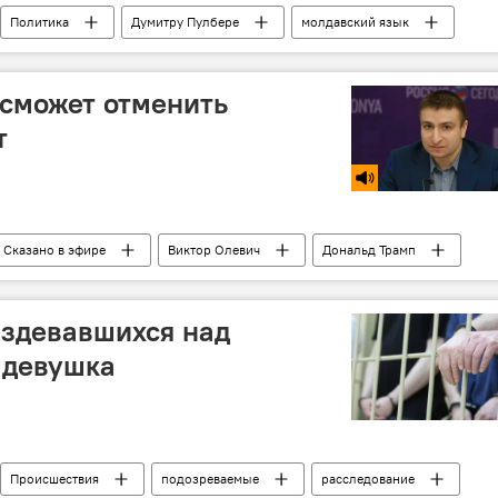
Политика
Думитру Пулбере
молдавский язык
титуция
румынский язык
изменение конституции
 сможет отменить
т
Сказано в эфире
Виктор Олевич
Дональд Трамп
издевавшихся над
 девушка
Происшествия
подозреваемые
расследование