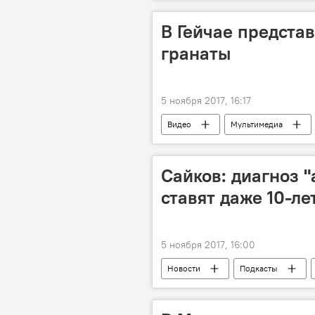
земля
золото
сбе
В Гейчае предста
гранаты
5 ноября 2017, 16:17
Видео
Мультимедиа
Сайков: диагноз 
ставят даже 10-л
5 ноября 2017, 16:00
Новости
Подкасты
Беларусь
Минск
Д
проблема
пьянство