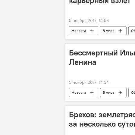
карьерный взлет
5 ноября 2017, 14:56
Новости
В мире
О
самый точный гороскоп
Бессмертный Ильи
Ленина
5 ноября 2017, 14:34
Новости
В мире
О
захоронение
Мавзолей
Брехов: землетря
за несколько суто