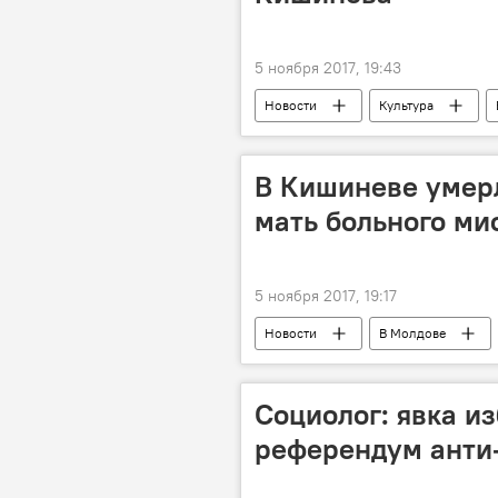
5 ноября 2017, 19:43
Новости
Культура
скульптуры
Новости Кишин
В Кишиневе умерл
мать больного м
5 ноября 2017, 19:17
Новости
В Молдове
Алексей Бобок
Социолог: явка и
референдум анти