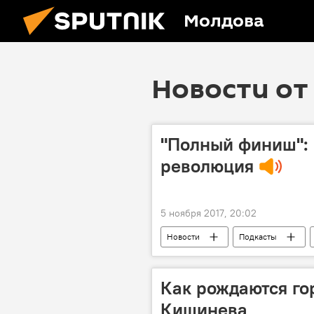
Молдова
Новости от 
"Полный финиш": 
революция
5 ноября 2017, 20:02
Новости
Подкасты
звезды
революция
Как рождаются го
Кишинева