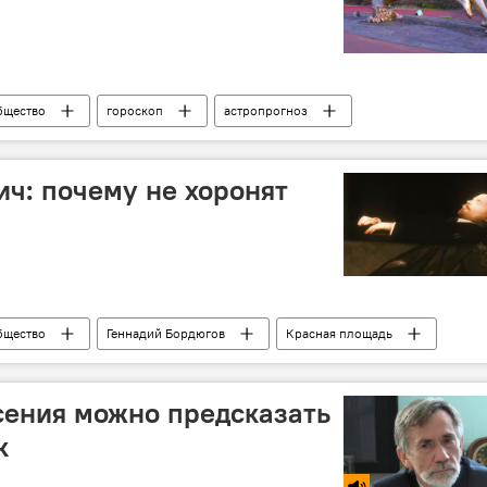
бщество
гороскоп
астропрогноз
ч: почему не хоронят
бщество
Геннадий Бордюгов
Красная площадь
Революция 1917 года
Ленин
сения можно предсказать
к