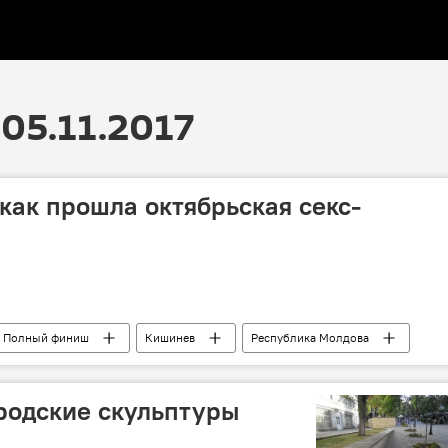
05.11.2017
как прошла октябрьская секс-
Полный финиш
Кишинев
Республика Молдова
полный финиш
секс-скандал
родские скульптуры