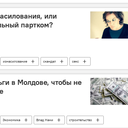
силие
асилования, или
льный партком?
изнасилование
скандал
секс
ьги в Молдове, чтобы не
е
Экономика
Влад Нани
строительство