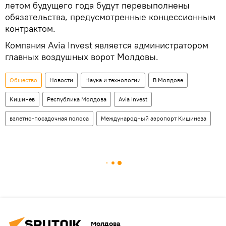
летом будущего года будут перевыполнены
обязательства, предусмотренные концессионным
контрактом.
Компания Avia Invest является администратором
главных воздушных ворот Молдовы.
Общество
Новости
Наука и технологии
В Молдове
Кишинев
Республика Молдова
Avia Invest
взлетно-посадочная полоса
Международный аэропорт Кишинева
Молдова