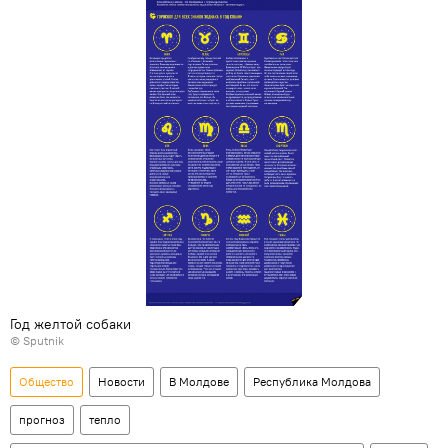
Год желтой собаки
© Sputnik
Общество
Новости
В Молдове
Республика Молдова
прогноз
тепло