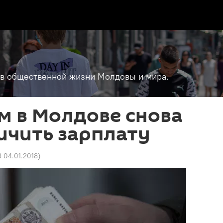
т в общественной жизни Молдовы и мира.
м в Молдове снова
ичить зарплату
3 04.01.2018
)