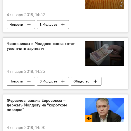
осквернение памятника
4 января 2018, 14:52
Новости
В Молдове
Происшествия
Кишинев
полиция
задержание
наркотики
ОПГ
Чиновникам в Молдове снова хотят
увеличить зарплату
4 января 2018, 14:25
Новости
В Молдове
Общество
Журавлев: задача Евросоюза –
держать Молдову на "коротком
поводке"
4 января 2018, 14:00