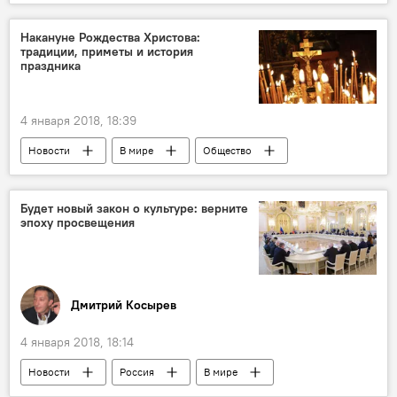
пожар
погибшие
жертвы
обувная фабрика
Накануне Рождества Христова:
традиции, приметы и история
праздника
4 января 2018, 18:39
Новости
В мире
Общество
Будет новый закон о культуре: верните
эпоху просвещения
Дмитрий Косырев
4 января 2018, 18:14
Новости
Россия
В мире