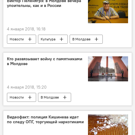
Виктор Пеленягрэ: в Молдове вечера
упоительны, как и в России
4 января 2018, 16:18
Новости
Культура
В Молдове
Россия
Республика Молдова
Виктор Пеленягрэ
литература
Кто развязывает войну с памятниками
в Молдове
поэзия
поэт
4 января 2018, 15:20
Новости
В Молдове
Республика Молдова
Леушены
Николай Гуцул
пресс-конференция
Видеофакт: полиция Кишинева идет
по следу ОПГ, торгующей наркотиками
общество
памятники
памятники советским солдатам