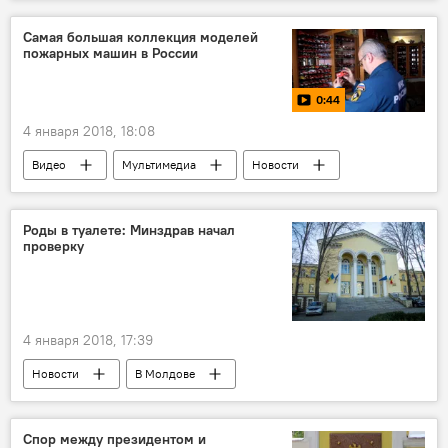
закон
Культура
Самая большая коллекция моделей
пожарных машин в России
0:44
4 января 2018, 18:08
Видео
Мультимедиа
Новости
Россия
Уфа
коллекция
пожарные машины
Роды в туалете: Минздрав начал
проверку
4 января 2018, 17:39
Новости
В Молдове
Происшествия
Республика Молдова
Институт матери и ребенка
роды
Спор между президентом и