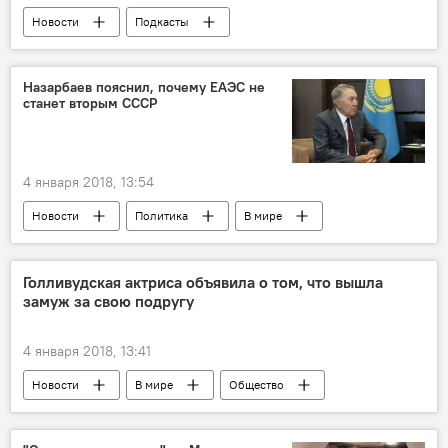
Новости
Подкасты
Сказано в эфире
Кишинев
Брюссель
Республика Молдова
Назарбаев пояснил, почему ЕАЭС не
станет вторым СССР
Болгария
Западные Балканы
София
Дмитрий Журавлев
Институт региональных проблем
4 января 2018, 13:54
коррупция
евроинтеграция
Новости
Политика
В мире
перспективы
Запад
власть
Нурсултан Назарбаев
интеграция
бедность
геополитика
Евразийский экономический союз
Голливудская актриса объявила о том, что вышла
проевропейская коалиция
Молдова - ЕС
замуж за свою подругу
Молдова и ЕАЭС
Эхо дня: самое интересное за 24 часа
4 января 2018, 13:41
Европейский союз
Новости
В мире
Общество
США
свадьба