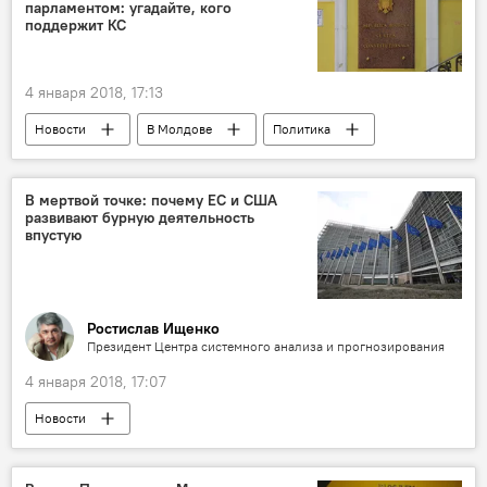
парламентом: угадайте, кого
проверка
поддержит КС
4 января 2018, 17:13
Новости
В Молдове
Политика
Россия
Республика Молдова
Сергей Сырбу
Игорь Додон
В мертвой точке: почему ЕС и США
развивают бурную деятельность
Конституционный суд
закон
впустую
запрет
вещание
новостные передачи
Ростислав Ищенко
Президент Центра системного анализа и прогнозирования
4 января 2018, 17:07
Новости