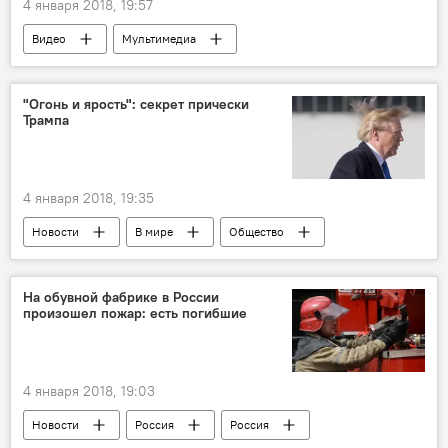
4 января 2018, 19:57
Видео
Мультимедиа
"Огонь и ярость": секрет прически
Трампа
4 января 2018, 19:35
Новости
В мире
Общество
США
Дональд Трамп
Иванка Трамп
прическа
секрет
На обувной фабрике в России
произошел пожар: есть погибшие
волосы
лысина
4 января 2018, 19:03
Новости
Россия
Россия