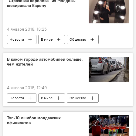
"Стразовая королева" из Молдовы
шокировала Европу
4 января 2018, 13:25
Новости
В мире
Общество
Кишинев
Республика Молдова
Великобритания
Лондон
В каком городе автомобилей больше,
чем жителей
кристаллы Сваровски
Эхо дня: самое интересное за 24 часа
4 января 2018, 12:49
Новости
В мире
Общество
автомобиль
интересные факты
Топ-10 ошибок молдавских
официантов