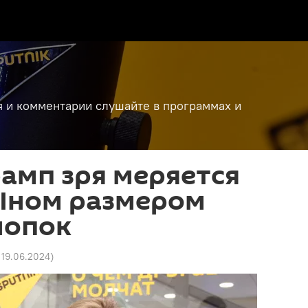
я и комментарии слушайте в программах и
рамп зря меряется
 Ыном размером
нопок
2 19.06.2024
)