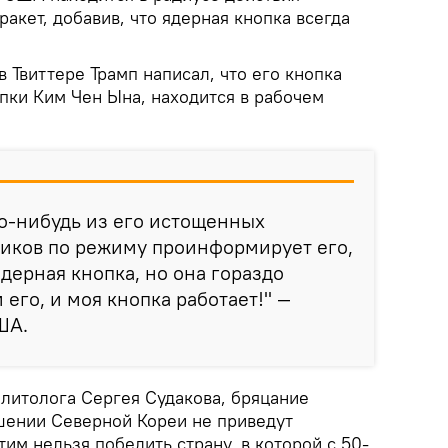
акет, добавив, что ядерная кнопка всегда
в Твиттере Трамп написал, что его кнопка
опки Ким Чен Ына, находится в рабочем
то-нибудь из его истощенных
ников по режиму проинформирует его,
ядерная кнопка, но она гораздо
его, и моя кнопка работает!" —
ША.
литолога Сергея Судакова, бряцание
шении Северной Кореи не приведут
тим нельзя победить страну, в которой с 50-