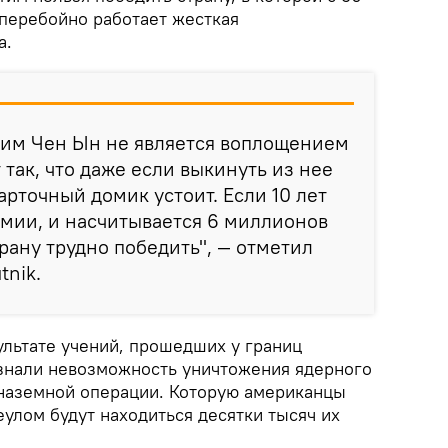
сперебойно работает жесткая
а.
Ким Чен Ын не является воплощением
 так, что даже если выкинуть из нее
карточный домик устоит. Если 10 лет
рмии, и насчитывается 6 миллионов
рану трудно победить", — отметил
tnik.
ультате учений, прошедших у границ
знали невозможность уничтожения ядерного
 наземной операции. Которую американцы
Сеулом будут находиться десятки тысяч их