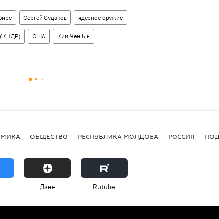
фире
Сергей Судаков
ядерное оружие
 (КНДР)
США
Ким Чен Ын
ОМИКА
ОБЩЕСТВО
РЕСПУБЛИКА МОЛДОВА
РОССИЯ
ПОД
Дзен
Rutube