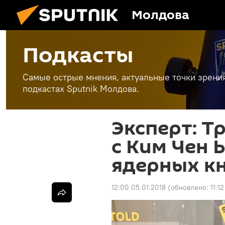
Молдова
Подкасты
Самые острые мнения, актуальные точки зрени
подкастах Sputnik Молдова.
Эксперт: Т
с Ким Чен
ядерных к
12:00 05.01.2018
(обновлено:
11:1