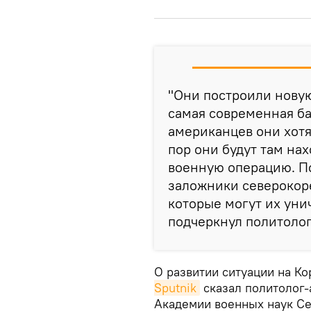
"Они построили новую
самая современная ба
американцев они хотят
пор они будут там на
военную операцию. По
заложники северокор
которые могут их уни
подчеркнул политолог
О развитии ситуации на К
Sputnik
сказал политолог-
Академии военных наук Се