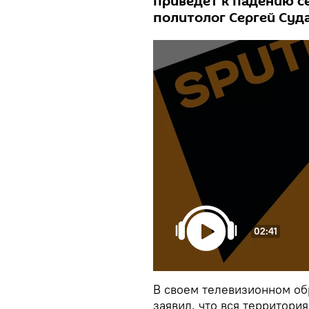
приведет к падению с
политолог Сергей Суд
02:41
В своем телевизионном об
заявил, что вся территори