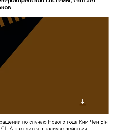
еверокорейской системы, считает
аков
ращении по случаю Нового года Ким Чен Ын
я США находится в радиусе действия