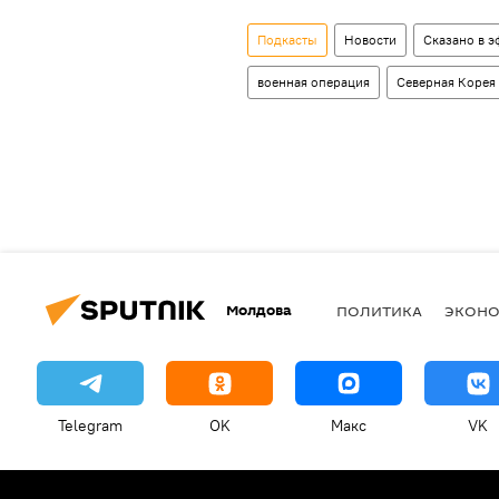
Подкасты
Новости
Сказано в э
военная операция
Северная Корея
Молдова
ПОЛИТИКА
ЭКОН
Telegram
OK
Макс
VK