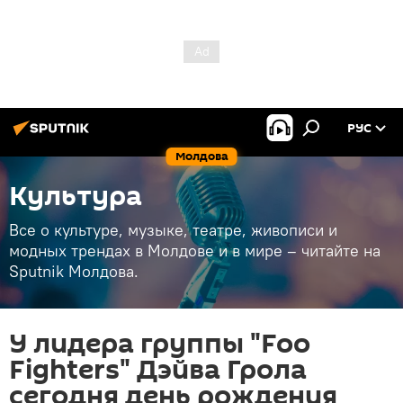
РУС
Молдова
Культура
Все о культуре, музыке, театре, живописи и
модных трендах в Молдове и в мире – читайте на
Sputnik Молдова.
У лидера группы "Foo
Fighters" Дэйва Грола
сегодня день рождения