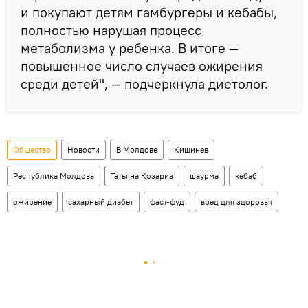
и покупают детям гамбургеры и кебабы,
полностью нарушая процесс
метаболизма у ребенка. В итоге —
повышенное число случаев ожирения
среди детей", — подчеркнула диетолог.
Общество
Новости
В Молдове
Кишинев
Республика Молдова
Татьяна Козариз
шаурма
кебаб
ожирение
сахарный диабет
фаст-фуд
вред для здоровья