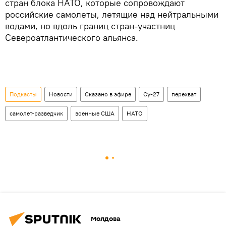
стран блока НАТО, которые сопровождают
российские самолеты, летящие над нейтральными
водами, но вдоль границ стран-участниц
Североатлантического альянса.
Подкасты
Новости
Сказано в эфире
Су-27
перехват
самолет-разведчик
военные США
НАТО
Молдова