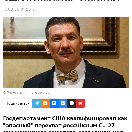
16:00 30.01.2018
© Photo : из личного архива
Подписаться
Госдепартамент США квалифицировал как
"опасный" перехват российским Су-27