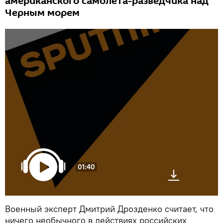
американского самолета-разведчика над
Черным морем
01:40
Военный эксперт Дмитрий Дрозденко считает, что
ничего необычного в действиях российских