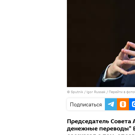
© Sputnik / Igor Russak
/
Перейти в фото
Подписаться
Председатель Совета 
денежные переводы" В