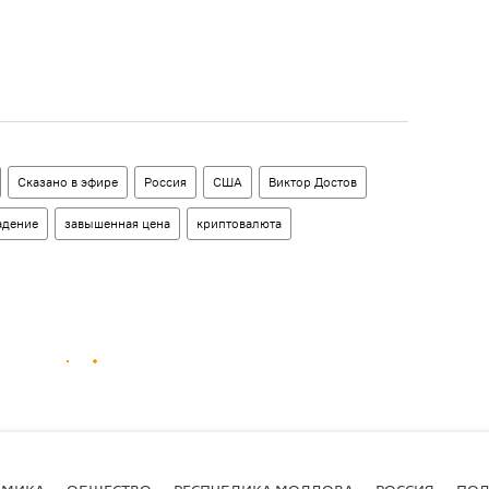
Сказано в эфире
Россия
США
Виктор Достов
адение
завышенная цена
криптовалюта
ОМИКА
ОБЩЕСТВО
РЕСПУБЛИКА МОЛДОВА
РОССИЯ
ПОД