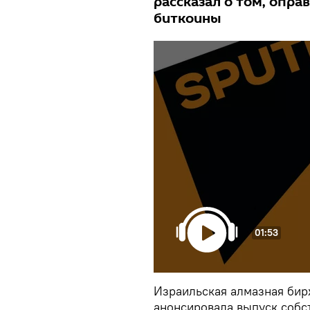
рассказал о том, опра
биткоины
01:53
Израильская алмазная бир
анонсировала выпуск собс