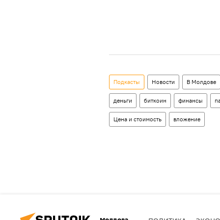
Подкасты
Новости
В Молдове
деньги
биткоин
финансы
п
Цена и стоимость
вложение
Молдова
ПОЛИТИКА
ЭКОН