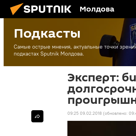
Молдова
Подкасты
Самые острые мнения, актуальные точки зрени
подкастах Sputnik Молдова.
Эксперт: б
долгосрочн
проигрышн
09:25 09.02.2018
(обновлено:
09: