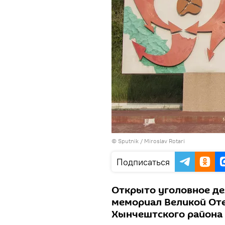
© Sputnik / Miroslav Rotari
Подписаться
Открыто уголовное де
мемориал Великой От
Хынчештского района