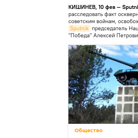
КИШИНЕВ, 10 фев — Sputn
расследовать факт осквер
советским войнам, освоб
Sputnik
председатель Нац
"Победа" Алексей Петрови
Общество