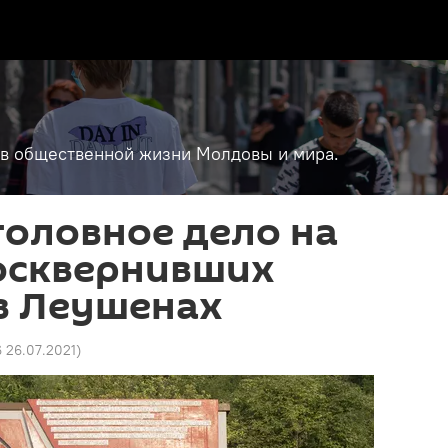
т в общественной жизни Молдовы и мира.
оловное дело на
 осквернивших
в Леушенах
6 26.07.2021
)