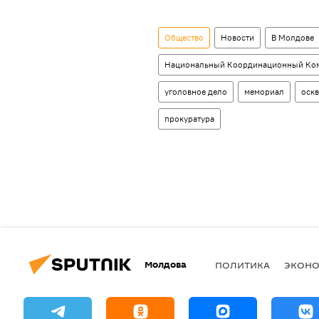
Общество
Новости
В Молдове
Национальный Координационный Ком
уголовное дело
мемориал
оск
прокуратура
Молдова
ПОЛИТИКА
ЭКОН