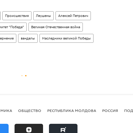
Происшествия
Леушены
Алексей Петрович
итет "Победа"
Великая Отечественная война
вернение
вандалы
Наследники великой Победы
ОМИКА
ОБЩЕСТВО
РЕСПУБЛИКА МОЛДОВА
РОССИЯ
ПОД