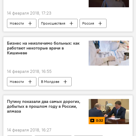
14 февраля 2018, 17:23
Новости
Происшествия
Россия
В мире
Россия
Собчак
ВС РФ
кандидат
жалоба
Бизнес на неизлечимо больных: как
работают некоторые врачи в
иск
Владимир Путин
ЦИК России
Кишиневе
14 февраля 2018, 16:55
Новости
В Молдове
Происшествия
Кишинев
Республика Молдова
Путину показали два самых дорогих,
добытых в прошлом году в России,
Национальный антикоррупционный центр
алмаза
Онкоинститут
коррупция
взятка
0:32
врач
пациент
14 февраля 2018, 16:27