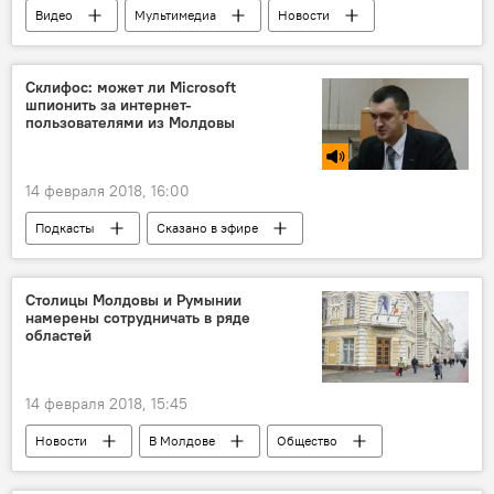
Видео
Мультимедиа
Новости
Россия
Иванов
алмазы
камни
Владимир Путин
Склифос: может ли Microsoft
шпионить за интернет-
пользователями из Молдовы
14 февраля 2018, 16:00
Подкасты
Сказано в эфире
Новости
Константин Склифос
интернет
вирус
мошенники
Столицы Молдовы и Румынии
намерены сотрудничать в ряде
хакеры
областей
14 февраля 2018, 15:45
Новости
В Молдове
Общество
Кишинев
Бухарест