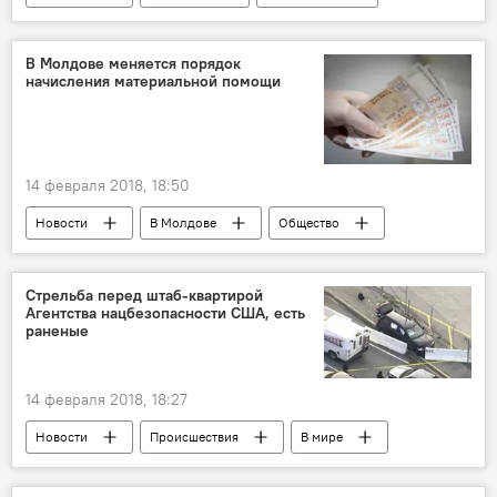
День всех влюбленных
музыка
любовь
романтика
иван бурзум
В Молдове меняется порядок
начисления материальной помощи
клипы
Видео
14 февраля 2018, 18:50
Новости
В Молдове
Общество
Республика Молдова
Светлана Чеботарь
правительство
ветераны
Стрельба перед штаб-квартирой
Агентства нацбезопасности США, есть
регламент
материальная помощь
раненые
семьи
14 февраля 2018, 18:27
Новости
Происшествия
В мире
США
АНБ США
ФБР