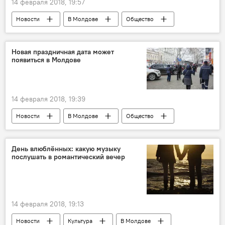
14 февраля 2018, 19:57
Новости
В Молдове
Общество
Политика
Республика Молдова
Италия
Фраттини
ОБСЕ
Новая праздничная дата может
появиться в Молдове
визит
автотранспорт
переговорный процесс
Виталий Игнатьев
Приднестровье
14 февраля 2018, 19:39
Новости
В Молдове
Общество
Республика Молдова
проект
новый праздник
Парламент
День влюблённых: какую музыку
послушать в романтический вечер
14 февраля 2018, 19:13
Новости
Культура
В Молдове