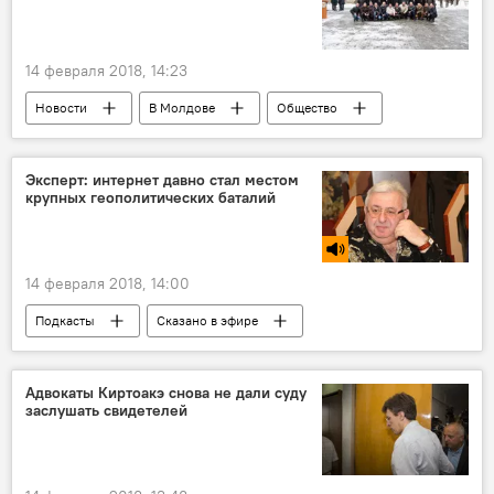
14 февраля 2018, 14:23
Новости
В Молдове
Общество
Республика Молдова
Афганистан
Единецкий район
Михаил Мокан
Эксперт: интернет давно стал местом
крупных геополитических баталий
Виталий Куцей
ветераны
афганцы
14 февраля 2018, 14:00
Подкасты
Сказано в эфире
Новости
Леонтий Букштейн
интернет
военные
соцсети
Адвокаты Киртоакэ снова не дали суду
заслушать свидетелей
геополитика