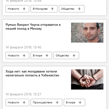
14 февраля 2018, 13:48
Новости
В Молдове
Общество
Кишинев
Республика Молдова
Дорин Киртоакэ
Думитру Робу
Румын Виорел Черча отправится в
пеший поход в Москву
суд
уголовное дело
отзыв
адвокат
требование
прокурор
судья
Эхо дня: самое интересное за 24 часа
14 февраля 2018, 13:40
Новости
В мире
Общество
Румыния
Москва
Сибиу
День России
пеший поход
Хода нет: как молдаване хотели
нелегально попасть в Узбекистан
14 февраля 2018, 13:27
Новости
Происшествия
В мире