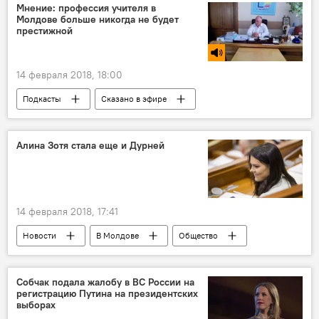
раненые
стрельба
Мнение: профессия учителя в
Молдове больше никогда не будет
престижной
14 февраля 2018, 18:00
Подкасты
Сказано в эфире
Новости
Республика Молдова
Дмитрий Иванов
образование
Алина Зотя стала еще и Дурней
учителя
школы
14 февраля 2018, 17:41
Новости
В Молдове
Общество
Республика Молдова
Алина Зотя-Дурня
депутат
свадьба
либералы
Собчак подала жалобу в ВС России на
регистрацию Путина на президентских
фамилия
Парламент
выборах