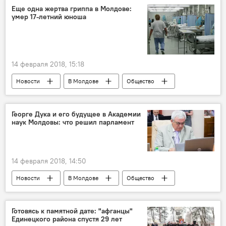
сотрудничество
Еще одна жертва гриппа в Молдове:
умер 17-летний юноша
14 февраля 2018, 15:18
Новости
В Молдове
Общество
Происшествия
Кишинев
Республика Молдова
Минздрав
Георге Дука и его будущее в Академии
наук Молдовы: что решил парламент
смерть
реанимация
скорая
простуда
грипп
кашель
14 февраля 2018, 14:50
Новости
В Молдове
Общество
Республика Молдова
Георге Дука
Василе Боля
Академия наук
Готовясь к памятной дате: "афганцы"
Единецкого района спустя 29 лет
проект
Парламент