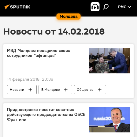
РУС
Молдова
Новости от 14.02.2018
МВД Молдовы поощрило своих
сотрудников-"афганцев"
14 февраля 2018, 20:39
Новости
В Молдове
Общество
Республика Молдова
Афганистан
Михаил Мокан
Александр Жиздан
Приднестровье посетит советник
действующего председательства ОБСЕ
МВД
Фраттини
Союз ветеранов войны в Афганистане Республики Молдова
ветераны
награды
афганцы