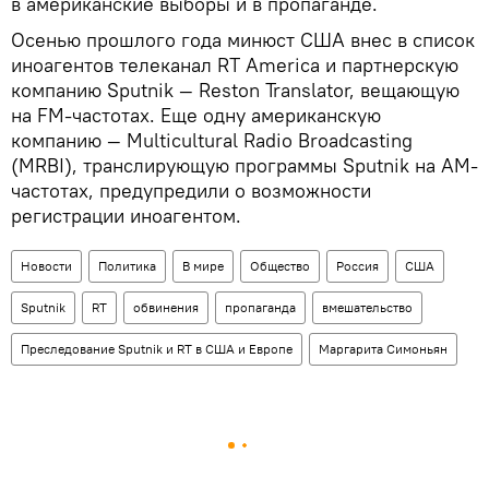
в американские выборы и в пропаганде.
Осенью прошлого года минюст США внес в список
иноагентов телеканал RT America и партнерскую
компанию Sputnik — Reston Translator, вещающую
на FM-частотах. Еще одну американскую
компанию — Multicultural Radio Broadcasting
(MRBI), транслирующую программы Sputnik на АМ-
частотах, предупредили о возможности
регистрации иноагентом.
Новости
Политика
В мире
Общество
Россия
США
Sputnik
RT
обвинения
пропаганда
вмешательство
Преследование Sputnik и RT в США и Европе
Маргарита Симоньян