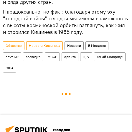
и ряда других стран.
Парадоксально, но факт: благодаря этому эху
"холодной войны" сегодня мы имеем возможность
с высоты космической орбиты взглянуть, как жил
и строился Кишинев в 1965 году.
Общество
Новости Кишинева
Новости
В Молдове
спутник
разведка
МССР
орбита
ЦРУ
Узнай Молдову!
США
Молдова