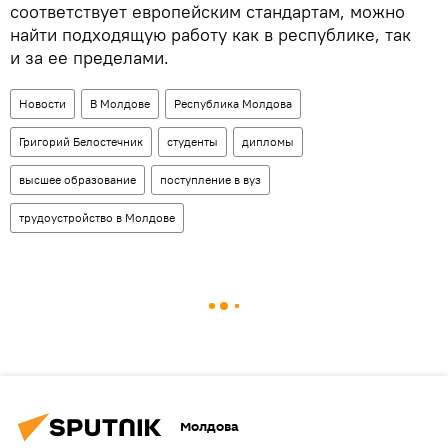
соответствует европейским стандартам, можно
найти подходящую работу как в республике, так
и за ее пределами.
Новости
В Молдове
Республика Молдова
Григорий Белостечник
студенты
дипломы
высшее образование
поступление в вуз
трудоустройство в Молдове
Молдова