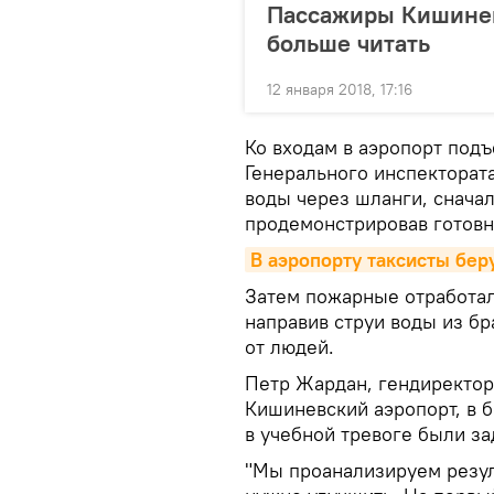
Пассажиры Кишиневс
больше читать
12 января 2018, 17:16
Ко входам в аэропорт под
Генерального инспекторат
воды через шланги, сначал
продемонстрировав готовн
В аэропорту таксисты беру
Затем пожарные отработал
направив струи воды из бр
от людей.
Петр Жардан, гендиректор
Кишиневский аэропорт, в б
в учебной тревоге были за
"Мы проанализируем резуль