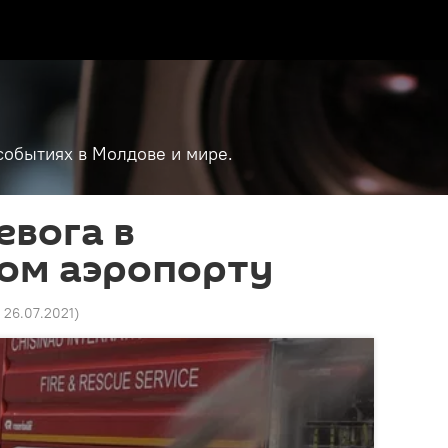
событиях в Молдове и мире.
евога в
ом аэропорту
5 26.07.2021
)