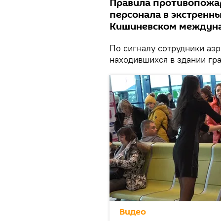
Правила противопожар
персонала в экстренны
Кишиневском междуна
По сигналу сотрудники аэр
находившихся в здании гр
Видео