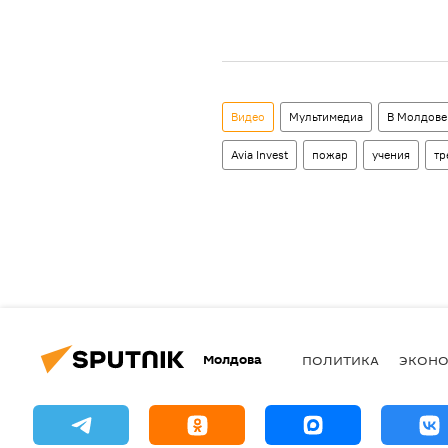
Видео
Мультимедиа
В Молдове
Avia Invest
пожар
учения
тр
Молдова
ПОЛИТИКА
ЭКОН