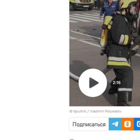
2:16
Воспроизвести
© Sputnik / Vladimir Polusatov
видео
Подписаться