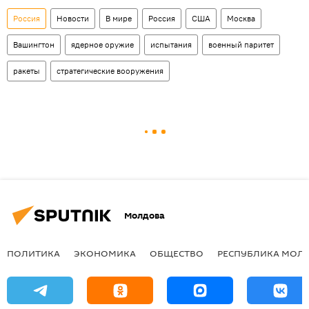
Россия
Новости
В мире
Россия
США
Москва
Вашингтон
ядерное оружие
испытания
военный паритет
ракеты
стратегические вооружения
Молдова
ПОЛИТИКА
ЭКОНОМИКА
ОБЩЕСТВО
РЕСПУБЛИКА МОЛ