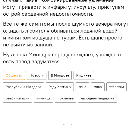
могут привести к инфаркту, инсульту, приступам
острой сердечной недостаточности.
Все те же симптомы после шумного вечера могут
ожидать любителя обливаться ледяной водой
и кипятком из душа по турам. Есть шанс просто
не выйти из ванной.
Ну а пока Минздрав предупреждает, у каждого
есть повод задуматься…
Общество
Новости
В Молдове
Кишинев
Республика Молдова
Раду Хатману
вино
мясо
таблетки
реабилитация
яичница
похмелье
народная медицина