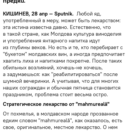
предки.
КИШИНЕВ, 28 апр —
Sputnik
.
Любой яд,
употребленный в меру, может быть лекарством:
эта истина известна давно. Естественно, что
в такой стране, как Молдова культура виноделия
и употребления янтарного напитка идут
из глубины веков. Но есть и те, кто перебирает с
"букетом" молдавских вин, а иногда предпочитает
хватить лиха и напитками покрепче. После таких
обильных возлияний, хочешь-не хочешь,
а задумаешься: как "реабилитироваться" после
шумной вечеринки. А учитывая, что для многих
наших сограждан и обычная пятница становится
праздником, проблема стоит весьма остро.
Стратегическое лекарство от "
mahmureal
ă
"
От похмелья, в молдавском народе прозванное
едким словом "mahmureală", как оказалось, есть
свое, оригинальное, местное лекарство. О нем