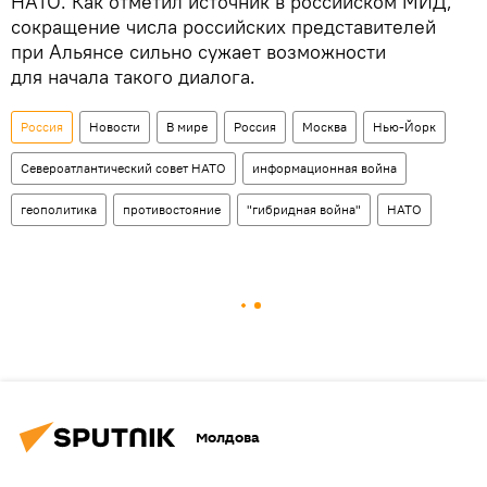
НАТО. Как отметил источник в российском МИД,
сокращение числа российских представителей
при Альянсе сильно сужает возможности
для начала такого диалога.
Россия
Новости
В мире
Россия
Москва
Нью-Йорк
Североатлантический совет НАТО
информационная война
геополитика
противостояние
"гибридная война"
НАТО
Молдова