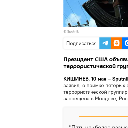
© Sputnik
Подписаться
Президент США объяви
террористической гру
КИШИНЕВ, 10 мая – Sputni
заявил, о поимке пятерых
террористической группир
запрещена в Молдове, Росс
"Пять наиболее разыс