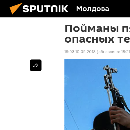
Молдова
Пойманы п
опасных т
19:03 10.05.2018
(обновлено:
18:2