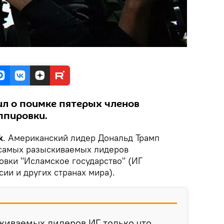
л о поимке пятерых членов
ппировки.
k
. Американский лидер Дональд Трамп
 самых разыскиваемых лидеров
овки "Исламское государство" (ИГ
ии и других странах мира).
киваемых лидеров ИГ только что