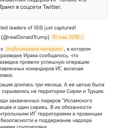
рамп в соцсети Twitter.
ed leaders of ISIS just captured!
p (@realDonaldTrump)
10 мая 2018 г.
es
опубликовала материал
, в котором
 разведке Ирака сообщалось, что
разведка провели успешную операцию
ставленных командиров ИГ, включая
овки.
рация длилась три месяца. А ее целью была
 скрывались на территории Сирии и Турции.
еди захваченных лидеров "Исламского
акцев и один сириец. В их обязанности
нтрольными ИГ территориями в провинции
 безопасности и поддержание надзора
ниями группировки.