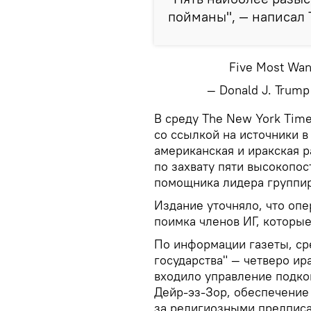
пойманы", — написал Т
Five Most Want
— Donald J. Trum
​В среду The New York Tim
со ссылкой на источники в
американская и иракская 
по захвату пяти высокопо
помощника лидера группир
Издание уточняло, что опе
поимка членов ИГ, которые
По информации газеты, ср
государства" — четверо ир
входило управление подко
Дейр-эз-Зор, обеспечение
за религиозными предписа