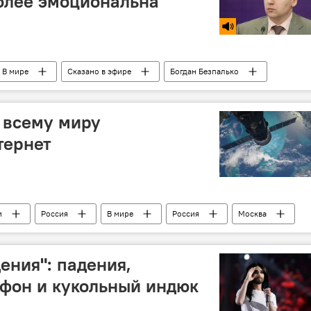
более эмоциональна
В мире
Сказано в эфире
Богдан Безпалько
ь всему миру
тернет
и
Россия
В мире
Россия
Москва
интернет
космос
скорость
МКС
ения": падения,
фон и кукольный индюк