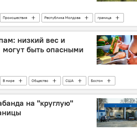
Происшествия
Республика Молдова
граница
пам: низкий вес и
 могут быть опасными
В мире
Общество
США
Бостон
слабоумие
деменция
абанда на "круглую"
раницы