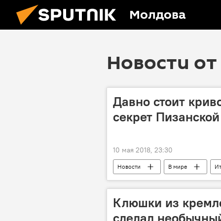
Молдова
Новости от 
Давно стоит крив
секрет Пизанской
10 мая 2018, 23:30
Новости
В мире
И
Культура
Клюшки из кремле
сделал необычны