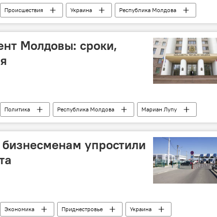
Происшествия
Украина
Республика Молдова
нт Молдовы: сроки,
ия
Политика
Республика Молдова
Мариан Лупу
смешанная избирательная система
Парламент
 бизнесменам упростили
та
Экономика
Приднестровье
Украина