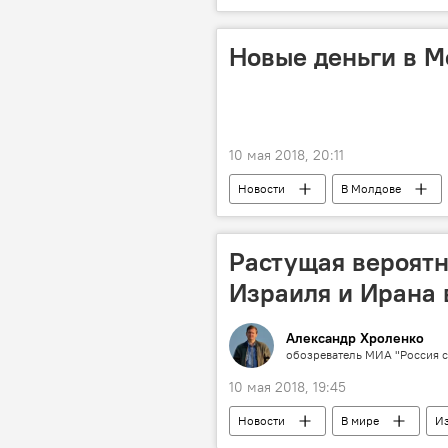
Республика Молдова
Кучур
товары
экономические аген
Новые деньги в М
10 мая 2018, 20:11
Новости
В Молдове
деньги
монеты
но
Растущая вероятн
Израиля и Ирана 
Александр Хроленко
обозреватель МИА "Россия с
10 мая 2018, 19:45
Новости
В мире
И