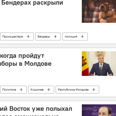
в Бендерах раскрыли
Происшествия
Бендеры
полиция
двойное убийство
 когда пройдут
ыборы в Молдове
Политика
Кишинев
Республика Молдова
ие партии
левые силы
Парламент
выборы
ий Восток уже полыхал