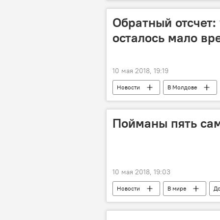
конфликт
Обратный отсчет:
осталось мало вр
10 мая 2018, 19:19
Новости
В Молдове
Парламентские выборы
Пар
Пойманы пять са
10 мая 2018, 19:03
Новости
В мире
До