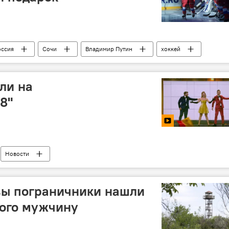
оссия
Сочи
Владимир Путин
хоккей
к
ли на
8"
Новости
вы пограничники нашли
ного мужчину