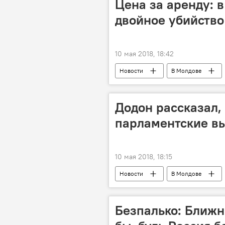
Цена за аренду: 
двойное убийство
10 мая 2018, 18:42
Новости
В Молдове
аренда
подозреваемый
Додон рассказал,
парламентские в
10 мая 2018, 18:15
Новости
В Молдове
Игорь Додон
проевропейск
администрация президента
Безпалько: Ближн