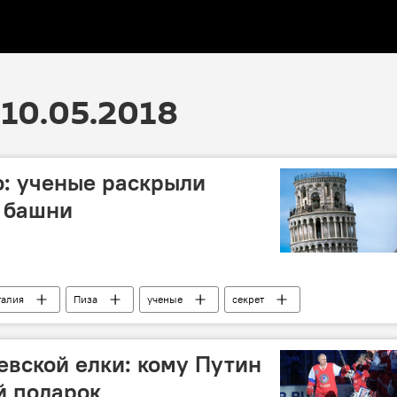
10.05.2018
о: ученые раскрыли
 башни
талия
Пиза
ученые
секрет
вской елки: кому Путин
й подарок