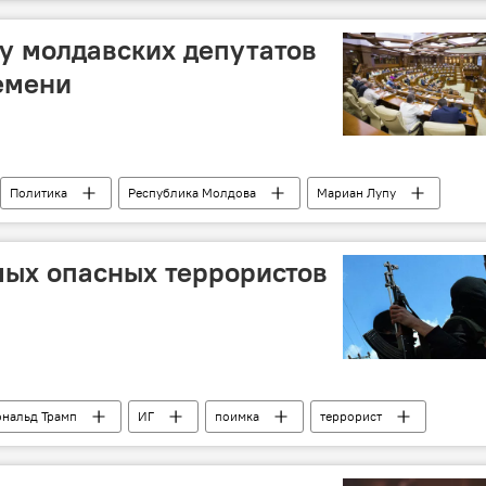
 у молдавских депутатов
емени
Политика
Республика Молдова
Мариан Лупу
ламент
выборы
мых опасных террористов
нальд Трамп
ИГ
поимка
террорист