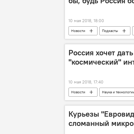
бы, будь Россия 
10 мая 2018, 18:00
Новости
Подкасты
Россия хочет дат
"космический" ин
10 мая 2018, 17:40
Новости
Наука и технологи
Илон Маск
"Роскосмос"
освоение космоса
Курьезы "Евровид
сломанный микро