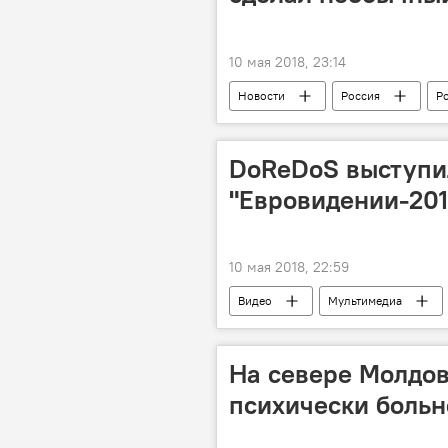
10 мая 2018, 23:14
Новости
Россия
Р
матч
спорт
подаро
DoReDoS выступи
"Евровидении-201
10 мая 2018, 22:59
Видео
Мультимедиа
На севере Молдо
психически боль