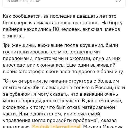
18 мая 2018, 22:48
Как сообщается, за последние двадцать лет это
была первая авиакатастрофа на острове. На борту
лайнера находились 110 человек, включая членов
экипажа.
Три женщины, выжившие после крушения, были
госпитализированы со множественными
переломами, гематомами и ожогами, одна из них
впоследствии скончалась. Еще один выживший
в авиакатастрофе скончался по дороге в больницу.
"С точки зрения летчика-инструктора с большим
опытом службы в авиации не только в России, но и
за рубежом, я могу сказать, что в авиации очень
много непредвиденных случаев. В данном случае,
склоняюсь к тому, что был отказ материальной
части. Или с двигателем, или с системой
управления могла произойти проблема", сказал
в интервью
Sputnik International
Михаил Макарук.