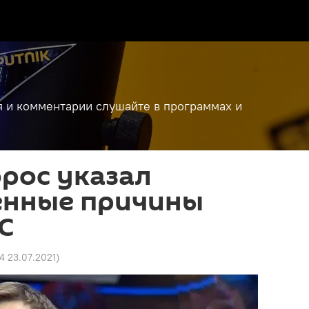
я и комментарии слушайте в программах и
орос указал
енные причины
ЕС
34 23.07.2021
)