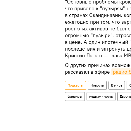
"Основные проблемы крою
что привело к "пузырям" 
в странах Скандинавии, ко
ежегодно при том, что зарп
рост этих активов не был 
огромные "пузыри", отрасл
в цене. А один ипотечный
последствия и затронуть д
Кристин Лагарт — глава МВ
О других причинах возмож
рассказал в эфире
радио S
Подкасты
Новости
В мире
финансы
недвижимость
Европ