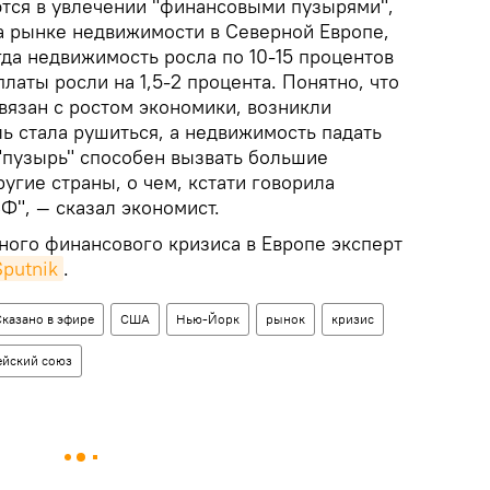
тся в увлечении "финансовыми пузырями",
на рынке недвижимости в Северной Европе,
гда недвижимость росла по 10-15 процентов
латы росли на 1,5-2 процента. Понятно, что
связан с ростом экономики, возникли
ь стала рушиться, а недвижимость падать
 "пузырь" способен вызвать большие
ругие страны, о чем, кстати говорила
Ф", — сказал экономист.
ного финансового кризиса в Европе эксперт
putnik
.
Сказано в эфире
США
Нью-Йорк
рынок
кризис
ейский союз