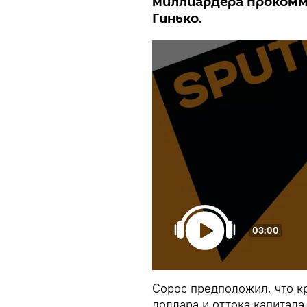
миллиардера прокомм
Гинько.
03:00
Сорос предположил, что кр
доллара и оттока капитал