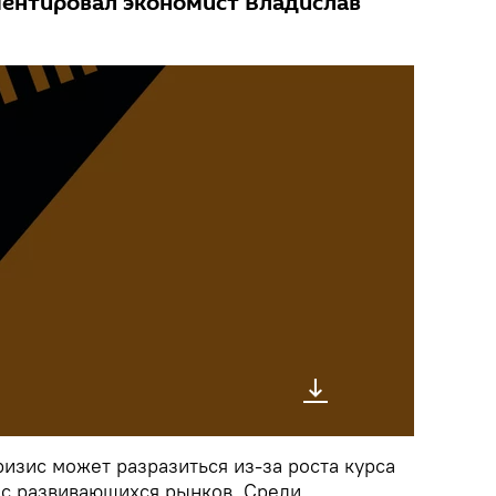
ентировал экономист Владислав
изис может разразиться из-за роста курса
а с развивающихся рынков. Среди