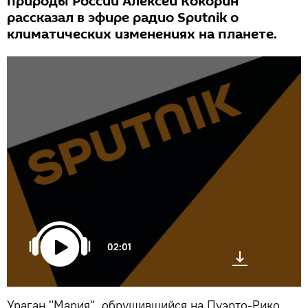
природы России Алексей Кокорин
рассказал в эфире радио Sputnik о
климатических изменениях на планете.
02:01
Ураган "Мария", обрушившийся на Пуэрто-Рико