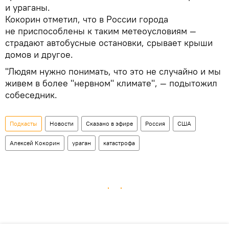
и ураганы.
Кокорин отметил, что в России города
не приспособлены к таким метеоусловиям —
страдают автобусные остановки, срывает крыши
домов и другое.
"Людям нужно понимать, что это не случайно и мы
живем в более "нервном" климате", — подытожил
собеседник.
Подкасты
Новости
Сказано в эфире
Россия
США
Алексей Кокорин
ураган
катастрофа