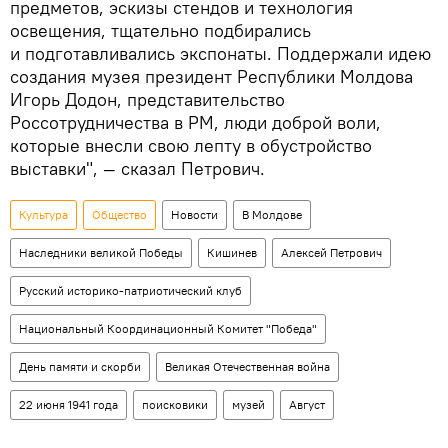
предметов, эскизы стендов и технология
освещения, тщательно подбирались
и подготавливались экспонаты. Поддержали идею
создания музея президент Республики Молдова
Игорь Додон, представительство
Россотрудничества в РМ, люди доброй воли,
которые внесли свою лепту в обустройство
выставки", — сказал Петрович.
Культура
Общество
Новости
В Молдове
Наследники великой Победы
Кишинев
Алексей Петрович
Русский историко-патриотический клуб
Национальный Координационный Комитет "Победа"
День памяти и скорби
Великая Отечественная война
22 июня 1941 года
поисковики
музей
Август